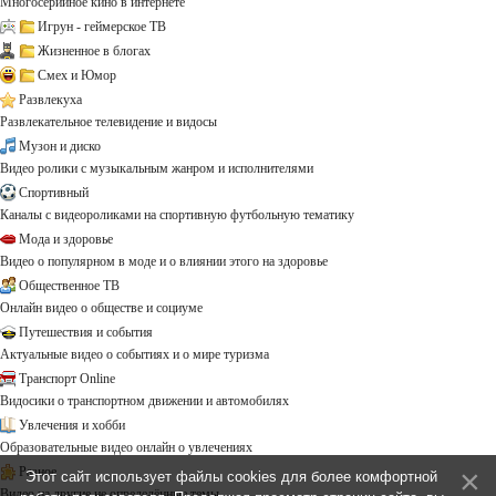
Многосерийное кино в интернете
Игрун - геймерское ТВ
Жизненное в блогах
Смех и Юмор
Развлекуха
Развлекательное телевидение и видосы
Музон и диско
Видео ролики с музыкальным жанром и исполнителями
Спортивный
Каналы с видеороликами на спортивную футбольную тематику
Мода и здоровье
Видео о популярном в моде и о влиянии этого на здоровье
Общественное ТВ
Онлайн видео о обществе и социуме
Путешествия и события
Актуальные видео о событиях и о мире туризма
Транспорт Online
Видосики о транспортном движении и автомобилях
Увлечения и хобби
Образовательные видео онлайн о увлечениях
Разное
Этот сайт использует файлы cookies для более комфортной
Видео на другие не определённые темы ...