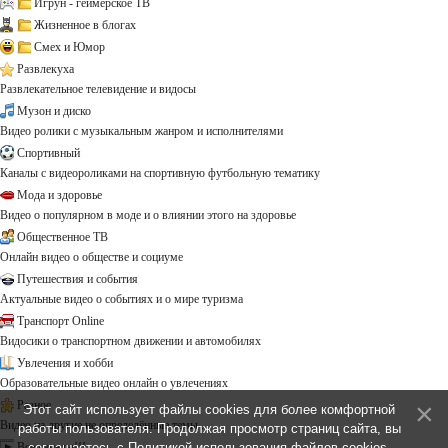
Игрун - геймерское ТВ
Жизненное в блогах
Смех и Юмор
Развлекуха
Развлекательное телевидение и видосы
Музон и диско
Видео ролики с музыкальным жанром и исполнителями
Спортивный
Каналы с видеороликами на спортивную футбольную тематику
Мода и здоровье
Видео о популярном в моде и о влиянии этого на здоровье
Общественное ТВ
Онлайн видео о обществе и социуме
Путешествия и события
Актуальные видео о событиях и о мире туризма
Транспорт Online
Видосики о транспортном движении и автомобилях
Увлечения и хобби
Образовательные видео онлайн о увлечениях
Разное
Этот сайт использует файлы cookies для более комфортной
Видео на другие не определённые темы ...
работы пользователя. Продолжая просмотр страниц сайта, вы
Все каналы!!!
соглашаетесь с
Политикой использования файлов cookies
.