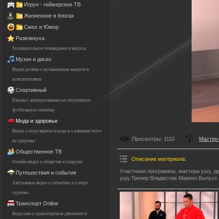
Игрун - геймерское ТВ
Жизненное в блогах
Смех и Юмор
Развлекуха
Развлекательное телевидение и видосы
Музон и диско
Видео ролики с музыкальным жанром и
исполнителями
Спортивный
Каналы с видеороликами на спортивную
футбольную тематику
Мода и здоровье
Видео о популярном в моде и о влиянии этого
Просмотры
: 1110
Мастер-
на здоровье
Общественное ТВ
Описание материала
:
Онлайн видео о обществе и социуме
Участники программы, мастера ушу, д
Путешествия и события
ушу.Тренер Владислав Маркин.Выпуск 
Актуальные видео о событиях и о мире
туризма
Транспорт Online
Видосики о транспортном движении и