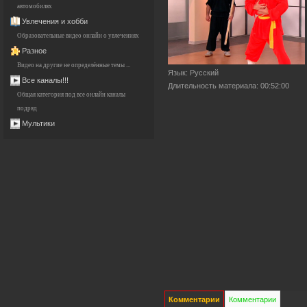
автомобилях
Увлечения и хобби
Образовательные видео онлайн о увлечениях
Разное
Видео на другие не определённые темы ...
Язык
: Русский
Все каналы!!!
Длительность материала
: 00:52:00
Общая категория под все онлайн каналы
подряд
Мультики
Комментарии
Комментарии