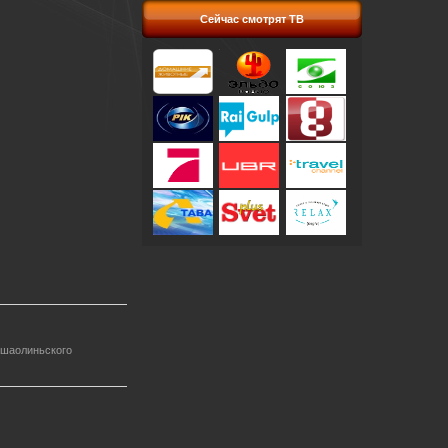
Сейчас смотрят ТВ
 шаолиньского