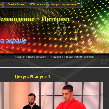
ио
Онлайн Видео
WEB ресурсы
Форум о спутниковом ТВ
елевидение + Интернет
на экране
Главная
|
Видео онлайн
|
IPTV+Шаринг
|
Вход
|
Форум
|
Sitemap
Цигун. Выпуск 1