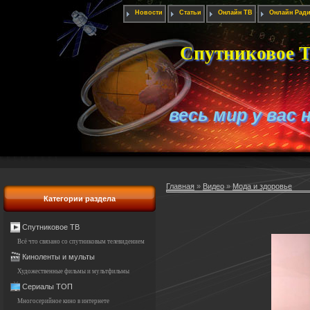
Новости
Статьи
Онлайн ТВ
Онлайн Рад
Спутниковое Т
весь мир у вас 
Главная
»
Видео
»
Мода и здоровье
Категории раздела
Спутниковое ТВ
Всё что связано со спутниковым телевидением
Киноленты и мульты
Художественные фильмы и мультфильмы
Сериалы ТОП
Многосерийное кино в интернете