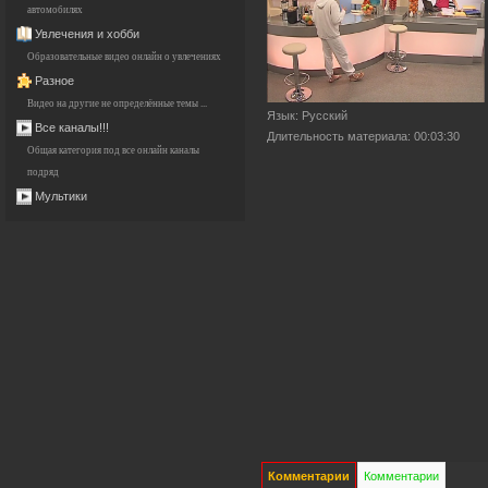
автомобилях
Увлечения и хобби
Образовательные видео онлайн о увлечениях
Разное
Видео на другие не определённые темы ...
Язык
: Русский
Все каналы!!!
Длительность материала
: 00:03:30
Общая категория под все онлайн каналы
подряд
Мультики
Комментарии
Комментарии