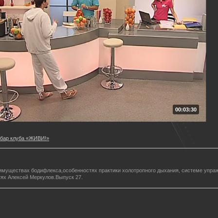
00:03:30
-бар клуба «ЖИВИ!»
муществах бодифлекса,особенностях практики холотропного дыхания, системе упраж
тях Алексей Меркулов.Выпуск 27.