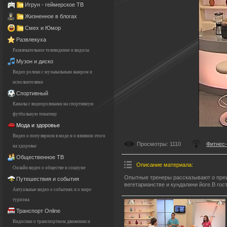
Игрун - геймерское ТВ
Жизненное в блогах
Смех и Юмор
Развлекуха
Развлекательное телевидение и видосы
Музон и диско
Видео ролики с музыкальным жанром и
исполнителями
Спортивный
Каналы с видеороликами на спортивную
футбольную тематику
Мода и здоровье
Видео о популярном в моде и о влиянии этого
Просмотры
: 1110
Фитнес
на здоровье
Общественное ТВ
Описание материала
:
Онлайн видео о обществе и социуме
Опытные тренеры рассказывают о преи
Путешествия и события
вегетарианстве и кундалини йоге.В гос
Актуальные видео о событиях и о мире
туризма
Транспорт Online
Видосики о транспортном движении и