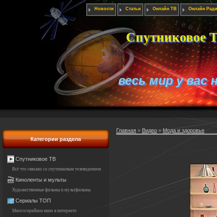
Новости
Статьи
Онлайн ТВ
Онлайн Рад
Спутниковое Т
весь мир у вас 
Главная
»
Видео
»
Мода и здоровье
Категории раздела
Спутниковое ТВ
Всё что связано со спутниковым телевидением
Киноленты и мульты
Художественные фильмы и мультфильмы
Сериалы ТОП
Многосерийное кино в интернете