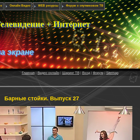
ио
Онлайн Видео
WEB ресурсы
Форум о спутниковом ТВ
елевидение + Интернет
на экране
Главная
|
Видео онлайн
|
Шаринг ТВ
|
Вход
|
Форум
|
Sitemap
Барные стойки. Выпуск 27