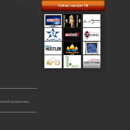
Сейчас смотрят ТВ
нений калланетика,