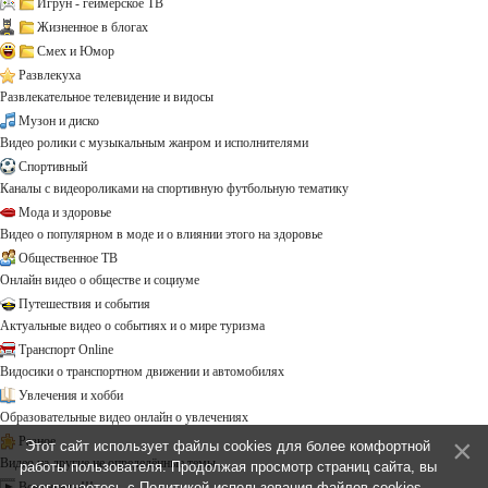
Игрун - геймерское ТВ
Жизненное в блогах
Смех и Юмор
Развлекуха
Развлекательное телевидение и видосы
Музон и диско
Видео ролики с музыкальным жанром и исполнителями
Спортивный
Каналы с видеороликами на спортивную футбольную тематику
Мода и здоровье
Видео о популярном в моде и о влиянии этого на здоровье
Общественное ТВ
Онлайн видео о обществе и социуме
Путешествия и события
Актуальные видео о событиях и о мире туризма
Транспорт Online
Видосики о транспортном движении и автомобилях
Увлечения и хобби
Образовательные видео онлайн о увлечениях
Разное
Этот сайт использует файлы cookies для более комфортной
Видео на другие не определённые темы ...
работы пользователя. Продолжая просмотр страниц сайта, вы
Все каналы!!!
соглашаетесь с
Политикой использования файлов cookies
.