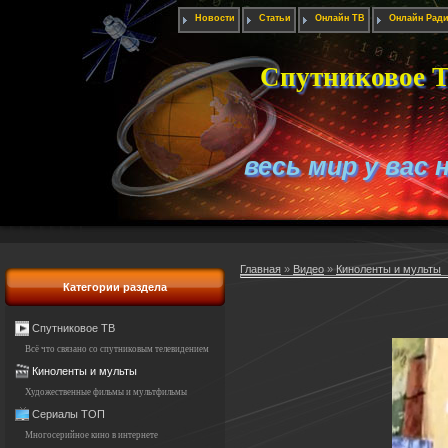
Новости
Статьи
Онлайн ТВ
Онлайн Рад
Спутниковое Т
весь мир у вас 
Главная
»
Видео
»
Киноленты и мульты
Категории раздела
Спутниковое ТВ
Всё что связано со спутниковым телевидением
Киноленты и мульты
Художественные фильмы и мультфильмы
Сериалы ТОП
Многосерийное кино в интернете