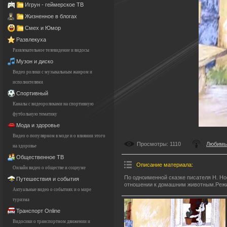
Игрун - геймерское ТВ
Жизненное в блогах
Смех и Юмор
Развлекуха
Развлекательное телевидение и видосы
Музон и диско
Видео ролики с музыкальным жанром и
исполнителями
Спортивный
Каналы с видеороликами на спортивную
футбольную тематику
Мода и здоровье
Видео о популярном в моде и о влиянии этого
Просмотры
: 1110
Любимы
на здоровье
Общественное ТВ
Описание материала
:
Онлайн видео о обществе и социуме
По одноименной сказке писателя Н. Но
Путешествия и события
отношении к домашним животным.Режис
Актуальные видео о событиях и о мире
туризма
Транспорт Online
Видосики о транспортном движении и