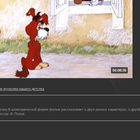
00:08:35
е мультики нашего детства
сова.В аллегорической форме фильм рассказывает о двух разных характерах, о дружб
сер: В. Попов.