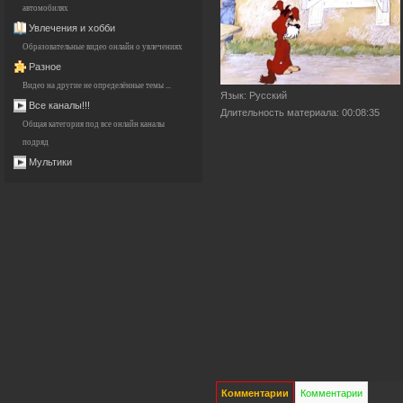
автомобилях
Увлечения и хобби
Образовательные видео онлайн о увлечениях
Разное
Видео на другие не определённые темы ...
Язык
: Русский
Все каналы!!!
Длительность материала
: 00:08:35
Общая категория под все онлайн каналы
подряд
Мультики
Комментарии
Комментарии