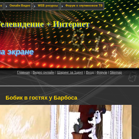
ио
Онлайн Видео
WEB ресурсы
Форум о спутниковом ТВ
елевидение + Интернет
на экране
Главная
|
Видео онлайн
|
Шаринг за 1цент
|
Вход
|
Форум
|
Sitemap
Бобик в гостях у Барбоса