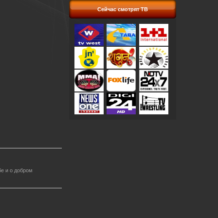
Сейчас смотрят ТВ
е и о добром