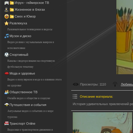
Игрун - геймерское ТВ
Жизненное в блогах
Смех и Юмор
Развлекуха
Развлекательное телевидение и видосы
Музон и диско
Видео ролики с музыкальным жанром и
исполнителями
Спортивный
Каналы с видеороликами на спортивную
футбольную тематику
Мода и здоровье
Видео о популярном в моде и о влиянии этого
Просмотры
: 1110
Любимы
на здоровье
Общественное ТВ
Описание материала
:
Онлайн видео о обществе и социуме
История удивительных приключений ре
Путешествия и события
Актуальные видео о событиях и о мире
туризма
Транспорт Online
Видосики о транспортном движении и