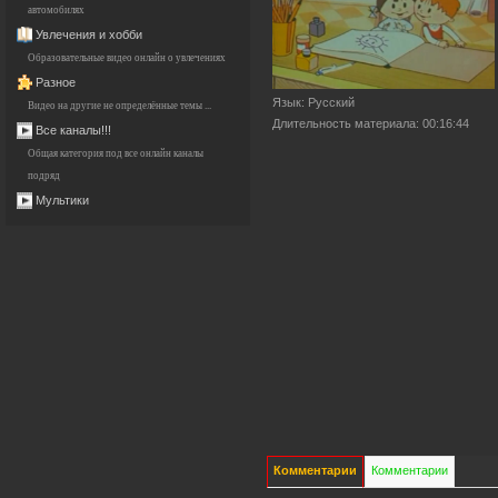
автомобилях
Увлечения и хобби
Образовательные видео онлайн о увлечениях
Разное
Язык
: Русский
Видео на другие не определённые темы ...
Длительность материала
: 00:16:44
Все каналы!!!
Общая категория под все онлайн каналы
подряд
Мультики
Комментарии
Комментарии