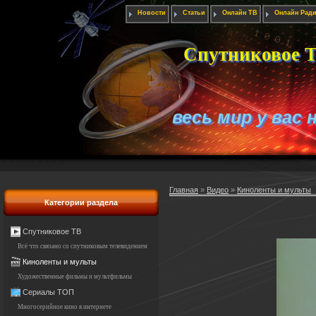
Новости
Статьи
Онлайн ТВ
Онлайн Рад
Спутниковое Т
весь мир у вас 
Главная
»
Видео
»
Киноленты и мульты
Категории раздела
Спутниковое ТВ
Всё что связано со спутниковым телевидением
Киноленты и мульты
Художественные фильмы и мультфильмы
Сериалы ТОП
Многосерийное кино в интернете