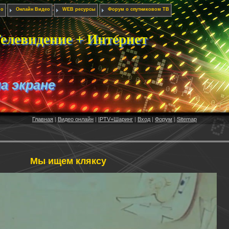
ио
Онлайн Видео
WEB ресурсы
Форум о спутниковом ТВ
елевидение + Интернет
на экране
Главная
|
Видео онлайн
|
IPTV+Шаринг
|
Вход
|
Форум
|
Sitemap
Мы ищем кляксу