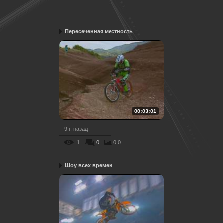
Пересеченная местность
00:03:01
9 г. назад
1
0
0.0
Шоу всех времен