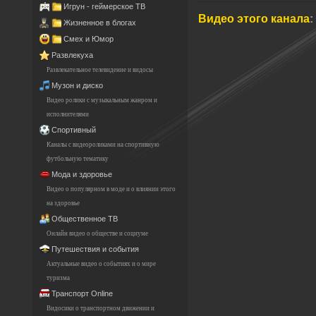
Игрун - геймерское ТВ
Видео этого канала
:
Жизненное в блогах
Смех и Юмор
Развлекуха
Развлекательное телевидение и видосы
Музон и диско
Видео ролики с музыкальным жанром и
исполнителями
Спортивный
Каналы с видеороликами на спортивную
футбольную тематику
Мода и здоровье
Видео о популярном в моде и о влиянии этого
на здоровье
Общественное ТВ
Онлайн видео о обществе и социуме
Путешествия и события
Актуальные видео о событиях и о мире
туризма
Транспорт Online
Видосики о транспортном движении и