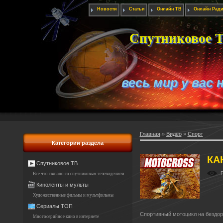
Новости
Статьи
Онлайн ТВ
Онлайн Рад
Спутниковое Т
весь мир у вас 
Главная
»
Видео
»
Спорт
Категории раздела
КА
Спутниковое ТВ
Всё что связано со спутниковым телевидением
Киноленты и мульты
Художественные фильмы и мультфильмы
Сериалы ТОП
Спортивный мотоцикл на бездор
Многосерийное кино в интернете