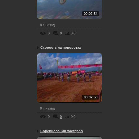
00:02:54
9 г. назад
0
0
0.0
Скорость на поворотах
00:02:50
9 г. назад
0
0
0.0
Соревнования мастеров