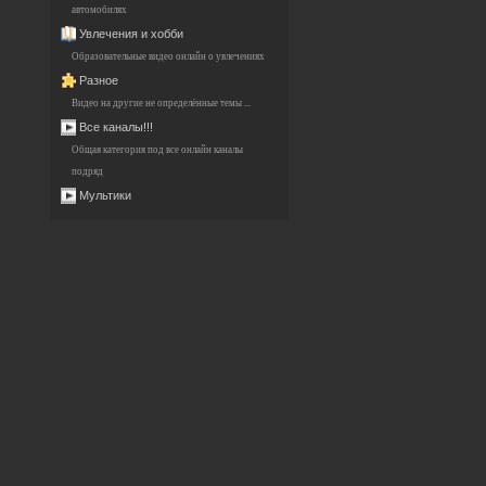
автомобилях
Увлечения и хобби
Образовательные видео онлайн о увлечениях
Разное
Видео на другие не определённые темы ...
Все каналы!!!
Общая категория под все онлайн каналы
подряд
Мультики