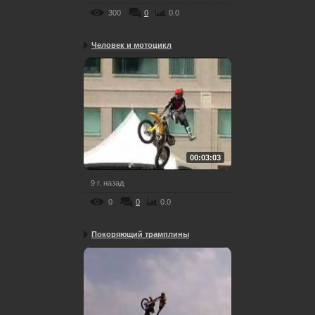
300
0
0.0
Человек и мотоцикл
00:03:03
9 г. назад
0
0
0.0
Покоряющий трамплины