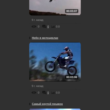
00:03:07
9 г. назад
0
0
0.0
Небо в мотоциклах
00:03:06
9 г. назад
0
0
0.0
Самый крутой прыжок