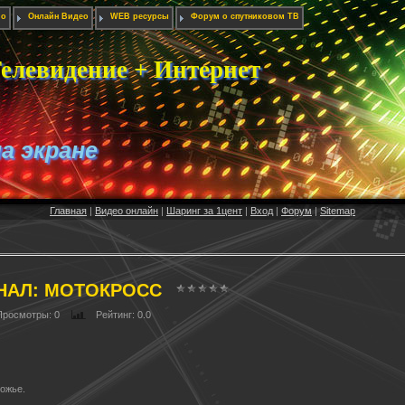
ио
Онлайн Видео
WEB ресурсы
Форум о спутниковом ТВ
елевидение + Интернет
на экране
Главная
|
Видео онлайн
|
Шаринг за 1цент
|
Вход
|
Форум
|
Sitemap
НАЛ: МОТОКРОСС
Просмотры
: 0
Рейтинг
: 0.0
ожье.