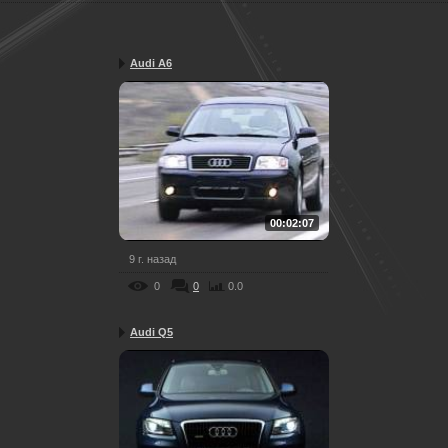
Audi A6
00:02:07
9 г. назад
0
0
0.0
Audi Q5