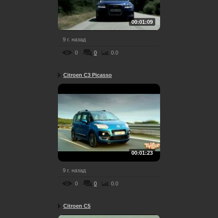
00:01:09
9 г. назад
0
0
0.0
Citroen C3 Picasso
00:01:23
9 г. назад
0
0
0.0
Citroen C5