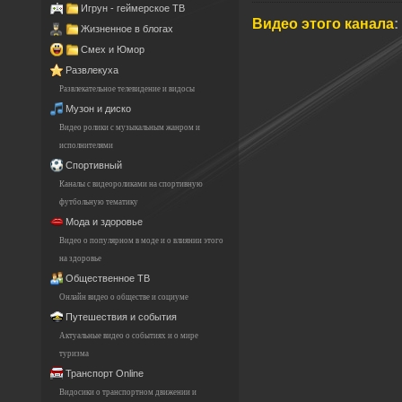
Игрун - геймерское ТВ
Видео этого канала
:
Жизненное в блогах
Смех и Юмор
Развлекуха
Развлекательное телевидение и видосы
Музон и диско
Видео ролики с музыкальным жанром и
исполнителями
Спортивный
Каналы с видеороликами на спортивную
футбольную тематику
Мода и здоровье
Видео о популярном в моде и о влиянии этого
на здоровье
Общественное ТВ
Онлайн видео о обществе и социуме
Путешествия и события
Актуальные видео о событиях и о мире
туризма
Транспорт Online
Видосики о транспортном движении и