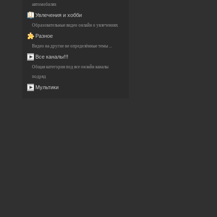
автомобилях
Увлечения и хобби
Образовательные видео онлайн о увлечениях
Разное
Видео на другие не определённые темы ...
Все каналы!!!
Общая категория под все онлайн каналы
подряд
Мультики