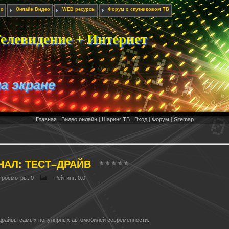
ио
Онлайн Видео
WEB ресурсы
Форум о спутниковом ТВ
елевидение + Интернет
на экране
Главная
|
Видео онлайн
|
Шаринг ТВ
|
Вход
|
Форум
|
Sitemap
НАЛ: ТЕСТ–ДРАЙВ
Просмотры
: 0
Рейтинг
: 0.0
-драйвы самых популярных автомобилей современности.