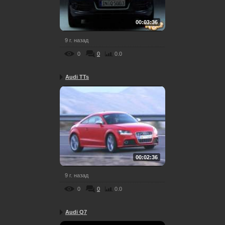
00:03:36
9 г. назад
0
0
0.0
Audi TTs
00:02:36
9 г. назад
0
0
0.0
Audi Q7