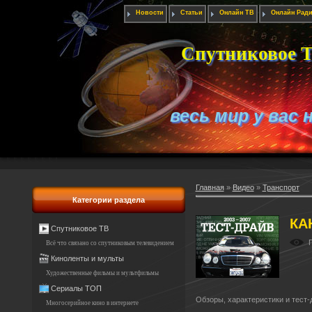
Новости
Статьи
Онлайн ТВ
Онлайн Рад
Спутниковое Т
весь мир у вас 
Главная
»
Видео
»
Транспорт
Категории раздела
КА
Спутниковое ТВ
Всё что связано со спутниковым телевидением
Киноленты и мульты
Художественные фильмы и мультфильмы
Сериалы ТОП
Обзоры, характеристики и тест
Многосерийное кино в интернете