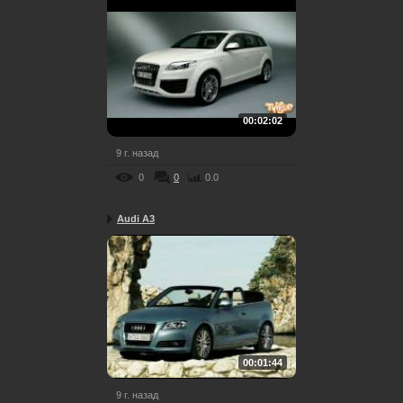
00:02:02
9 г. назад
0
0
0.0
Audi A3
00:01:44
9 г. назад