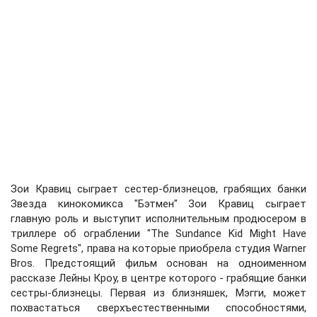
Зои Кравиц сыграет сестер-близнецов, грабящих банки
Звезда кинокомикса "Бэтмен" Зои Кравиц сыграет
главную роль и выступит исполнительным продюсером в
триллере об ограблении "The Sundance Kid Might Have
Some Regrets", права на которые приобрела студия Warner
Bros. Предстоящий фильм основан на одноименном
рассказе Лейны Кроу, в центре которого - грабящие банки
сестры-близнецы. Первая из близняшек, Мэгги, может
похвастаться сверхъестественными способностями,