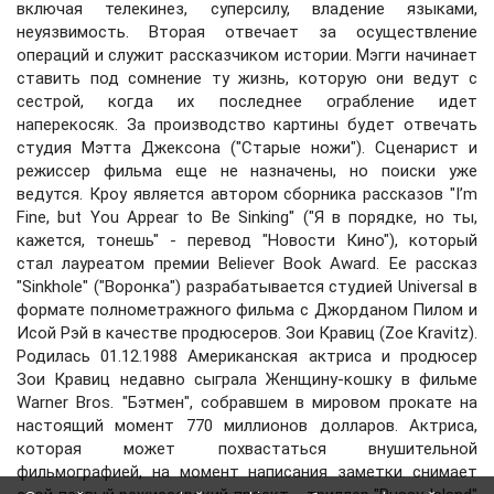
включая телекинез, суперсилу, владение языками,
неуязвимость. Вторая отвечает за осуществление
операций и служит рассказчиком истории. Мэгги начинает
ставить под сомнение ту жизнь, которую они ведут с
сестрой, когда их последнее ограбление идет
наперекосяк. За производство картины будет отвечать
студия Мэтта Джексона ("Старые ножи"). Сценарист и
режиссер фильма еще не назначены, но поиски уже
ведутся. Кроу является автором сборника рассказов "I’m
Fine, but You Appear to Be Sinking" ("Я в порядке, но ты,
кажется, тонешь" - перевод "Новости Кино"), который
стал лауреатом премии Believer Book Award. Ее рассказ
"Sinkhole" ("Воронка") разрабатывается студией Universal в
формате полнометражного фильма с Джорданом Пилом и
Исой Рэй в качестве продюсеров. Зои Кравиц (Zoe Kravitz).
Родилась 01.12.1988 Американская актриса и продюсер
Зои Кравиц недавно сыграла Женщину-кошку в фильме
Warner Bros. "Бэтмен", собравшем в мировом прокате на
настоящий момент 770 миллионов долларов. Актриса,
которая может похвастаться внушительной
фильмографией, на момент написания заметки снимает