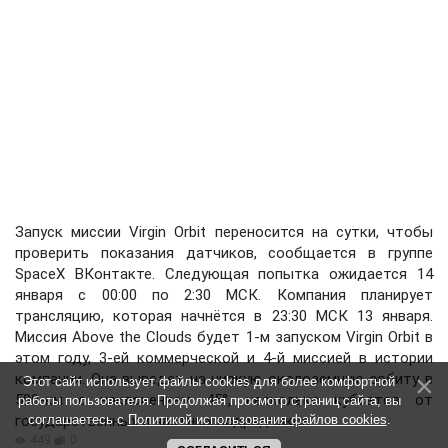
Запуск миссии Virgin Orbit переносится на сутки, чтобы
проверить показания датчиков, сообщается в группе
SpaceX ВКонтакте. Следующая попытка ожидается 14
января с 00:00 по 2:30 МСК. Компания планирует
трансляцию, которая начнётся в 23:30 МСК 13 января.
Миссия Above the Clouds будет 1-м запуском Virgin Orbit в
этом году, 3-ей коммерческой и 4-й миссией в истории
компании. Она выведет на низкую околоземную орбиту в
Этот сайт использует файлы cookies для более комфортной
500-км с наклонением 45°, несколько кубсатов от
работы пользователя. Продолжая просмотр страниц сайта, вы
государственных и частных подрядчиков.
соглашаетесь с
Политикой использования файлов cookies
.
449
0