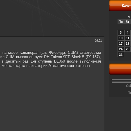
Кале
«
Пн
Вт
3
4
10
11
20:01
17
18
24
25
ди на мысе Канаверал (шт. Флорида, США) стартовыми
31
л США выполнен пуск РН Falcon-9FT Block-5 (F9-137),
я в десятый раз 1-я ступень В1060 после выполнения
места старта в акватории Атлантического океана.
Сей
П