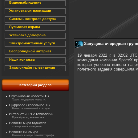
Видеонаблюдение
Установка сигнализации
Системы контроля доступа
Пультовая охрана
Установка домофона
Запущена очередная группа
Электромонтажные услуги
Беспроводной интернет
19 января 2022 г. в 02:02 UT
командами компании SpaceX при
Наши контакты
которая успешно вывела на ок
Заказ онлайн телевидения
полётного задания совершила м
Категории раздела
Спутниковые новости ТВ
Транспондерные новости.
Цифровое / кабельное ТВ
Новости изменений в эфире
Интернет и IPTV технологии
Провайдеры, новшества
Новости мира гаджетов
электроника и гаджеты
Новости киномира
Новинки в мире синематографа