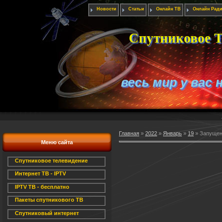
Новости
Статьи
Онлайн ТВ
Онлайн Рад
Спутниковое Т
весь мир у вас 
Главная
»
2022
»
Январь
»
19
» Запущена
Меню сайта
Спутниковое телевидение
Интернет ТВ - IPTV
IPTV ТВ - бесплатно
Пакеты спутникового ТВ
Спутниковый интернет