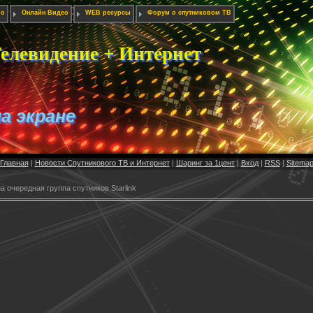
ио
Онлайн Видео
WEB ресурсы
Форум о спутниковом ТВ
елевидение + Интернет
на экране
Главная
|
Новости Спутникового ТВ и Интернет
|
Шаринг за 1цент
|
Вход
|
RSS
|
Sitema
 очередная группа спутников Starlink