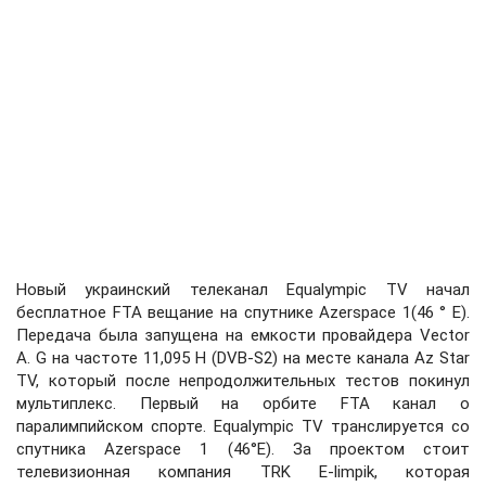
Новый украинский телеканал Equalympic TV начал
бесплатное FTA вещание на спутнике Azerspace 1(46 ° E).
Передача была запущена на емкости провайдера Vector
A. G на частоте 11,095 H (DVB-S2) на месте канала Az Star
TV, который после непродолжительных тестов покинул
мультиплекс. Первый на орбите FTA канал о
паралимпийском спорте. Equalympic TV транслируется со
спутника Azerspace 1 (46°E). За проектом стоит
телевизионная компания TRK E-limpik, которая