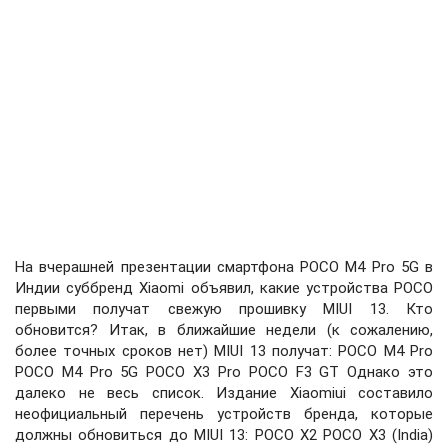
На вчерашней презентации смартфона POCO M4 Pro 5G в
Индии суббренд Xiaomi объявил, какие устройства POCO
первыми получат свежую прошивку MIUI 13. Кто
обновится? Итак, в ближайшие недели (к сожалению,
более точных сроков нет) MIUI 13 получат: POCO M4 Pro
POCO M4 Pro 5G POCO X3 Pro POCO F3 GT Однако это
далеко не весь список. Издание Xiaomiui составило
неофициальный перечень устройств бренда, которые
должны обновиться до MIUI 13: POCO X2 POCO X3 (India)