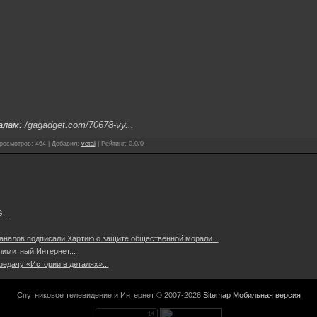
алам:
/gagadget.com/70678-vy...
росмотров
:
464
|
Добавил
:
vetal
|
Рейтинг
:
0.0
/
0
...
аналов подписали Хартию о защите общественной морали...
имитный Интернет...
едачу «Истории в деталях»...
Спутниковое телевидение и Интернет © 2007-2026
Sitemap
Мобильная версия