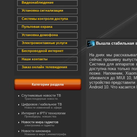
Видеонаблюдение
Установка сигнализации
Системы контроля доступа
Пультовая охрана
Установка домофона
Вышла стабильная ве
Электромонтажные услуги
Беспроводной интернет
На днях мы рассказывал
сейчас прошивку выпусти
Наши контакты
Система для аппаратов 
Заказ онлайн телевидения
доступна пока только п
позже. Напомним, Xiaom
обновился до MIUI 10, MI
устройство представили в
Категории раздела
Android 10. Что касается
Спутниковые новости ТВ
Транспондерные новости.
Цифровое / кабельное ТВ
Новости изменений в эфире
Интернет и IPTV технологии
Провайдеры, новшества
Новости мира гаджетов
электроника и гаджеты
Новости киномира
Новинки в мире синематографа