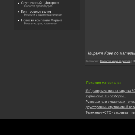
Спутниковый - Интернет
Новости провайдеров
Крипторынок валют
Новости о криптотехнологиях
Новости компании Мирант
Новые услуги, изменения
Мирант Киев по матери
Категория
:
Новости мира гаджетов
|
П
Похожие материалы:
life:) раскрыла планы запуска 3G
Украинские ТВ-разборки...
Руководители украинских телек
Двусторонний спутниковый безл
Телеканал «СТС» закрывает пер