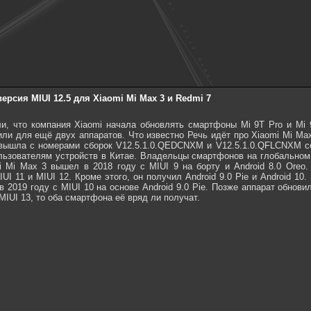
рсия MIUI 12.5 для Xiaomi Mi Max 3 и Redmi 7
и, что компания Xiaomi начала обновлять смартфоны Mi 9T Pro и Mi 9
ли для ещё двух аппаратов. Что известно Речь идёт про Xiaomi Mi Ma
вышла с номерами сборок V12.5.1.0.QEDCNXM и V12.5.1.0.QFLCNXM с
ользователям устройств в Китае. Владельцы смартфонов на глобальном
i Mi Max 3 вышел в 2018 году с MIUI 9 на борту и Android 8.0 Oreo
UI 11 и MIUI 12. Кроме этого, он получил Android 9.0 Pie и Android 10.
 2019 году с MIUI 10 на основе Android 9.0 Pie. Позже аппарат обновил
 MIUI 13, то оба смартфона её вряд ли получат.