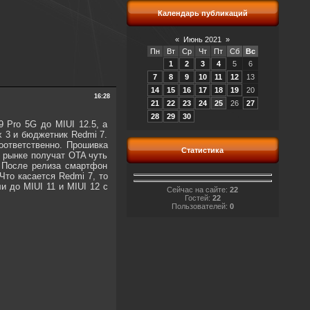
Календарь публикаций
«
Июнь 2021
»
Пн
Вт
Ср
Чт
Пт
Сб
Вс
1
2
3
4
5
6
7
8
9
10
11
12
13
14
15
16
17
18
19
20
16:28
21
22
23
24
25
26
27
28
29
30
 Pro 5G до MIUI 12.5, а
x 3 и бюджетник Redmi 7.
оответственно. Прошивка
Статистика
 рынке получат OTA чуть
. После релиза смартфон
 Что касается Redmi 7, то
и до MIUI 11 и MIUI 12 с
Сейчас на сайте:
22
Гостей:
22
Пользователей:
0