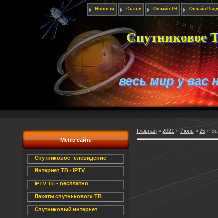
Новости
Статьи
Онлайн ТВ
Онлайн Рад
Спутниковое Т
весь мир у вас 
Главная
»
2021
»
Июнь
»
25
» Вы
Меню сайта
Спутниковое телевидение
Интернет ТВ - IPTV
IPTV ТВ - бесплатно
Пакеты спутникового ТВ
Спутниковый интернет