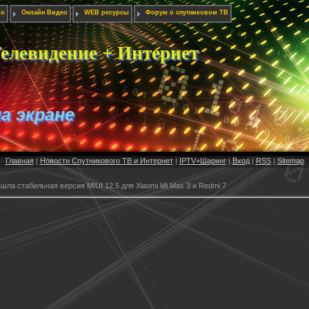
ио
Онлайн Видео
WEB ресурсы
Форум о спутниковом ТВ
елевидение + Интернет
на экране
Главная
|
Новости Спутникового ТВ и Интернет
|
IPTV+Шаринг
|
Вход
|
RSS
|
Sitemap
шла стабильная версия MIUI 12.5 для Xiaomi Mi Max 3 и Redmi 7