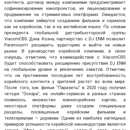
контента, договор между компаниями предусматривает
софинансирование кинопроектов, их лицензирование и
продвижение на стриминговых платформах. Ожидается,
что компании займутся созданием фильмов и сериалов
как на корейском, так и на английском языке. По словам
президента глобальной дистрибьюторской группы
ViacomCBS Дэна Коэна, партнерство с DJ ENM позволит
Paramount+ расширить аудиторию и выйти на новые
рынки. В руководстве корейской компании, в свою
очередь, отметили, что взаимодействие с ViacomCBS
будет способствовать расширению присутствия DJ ENM
на глобальном уровне и увеличению охватов. Отметим,
что на протяжении последних лет востребованность
корейского контента у зрителей растет во всем мире.
После того, как фильм "Паразиты" в 2020 году получил
четыре "Оскара", на онлайн-сервисах в разных странах
появилось множество южнокорейских картин, а
некоторые платформы даже создали специальные
разделы, посвященные корейским фильмам и
телесериалам — дорамам. Одним из наиболее наглядных
примеров успешности корейской киноиндустрии является