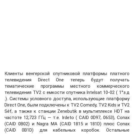
Клиенты венгерской спутниковой платформы платного
телевидения Direct One теперь будут получать
тематические программы местного коммерческого
телевидения TV2 с емкости спутника Intelsat 10-02 ( 1°з.д
.). Системы условного доступа, использующие платформу
Direct One, были подключены к TV2 Comedy, TV2 Kids и TV2
Séf, а также к станции Zenebutik в мультиплексе HDT на
частоте 12,723 ГГц — т.е. Irdeto ( CAID 0D97, 0653), Conax
(CAID 0B02) и Nagra MA (CAID 1815 и 181D) плюс Conax
(CAID 0B1D) для кабельных коробок. Остальные