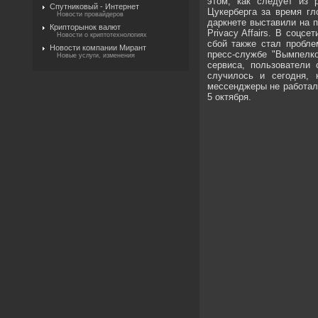
этом, как следует из 
Спутниковый - Интернет
Цукерберга за время гл
Новости провайдеров
даркнете выставили на 
Крипторынок валют
Privacy Affairs. В соцс
Новости о криптотехнологиях
сбой также стал пробле
Новости компании Мирант
пресс-службе "Вымпелко
Новые услуги, изменения
сервиса, пользователи 
случилось и сегодня, 
мессенджеры не работал
5 октября.