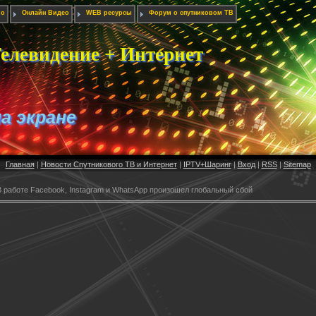
ио
Онлайн Видео
WEB ресурсы
Форум о спутниковом ТВ
елевидение + Интернет
на экране
Главная
|
Новости Спутникового ТВ и Интернет
|
IPTV+Шаринг
|
Вход
|
RSS
|
Sitemap
 работе Facebook, Instagram и WhatsApp произошел глобальный сбой