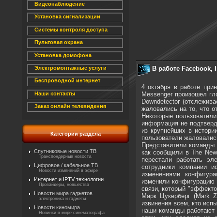
Видеонаблюдение
Установка сигнализации
Системы контроля доступа
Пультовая охрана
Установка домофона
В работе Facebook,
Электромонтажные услуги
Беспроводной интернет
4 октября в работе при
Messenger произошел гл
Наши контакты
Downdetector (отслежив
Заказ онлайн телевидения
жаловались на то, что о
Некоторые пользователи
информация не подтверд
из крупнейших в истори
Категории раздела
пользователи жаловались 
Представители команды 
Спутниковые новости ТВ
как сообщили в The New 
Транспондерные новости.
перестали работать эл
Цифровое / кабельное ТВ
сотрудники компании и
Новости изменений в эфире
изменениями конфигура
Интернет и IPTV технологии
изменили конфигурацию 
Провайдеры, новшества
связи, который "эффект
Новости мира гаджетов
Марк Цукерберг (Mark Z
электроника и гаджеты
извинения всем, кто исп
Новости киномира
наши команды работают 
Новинки в мире синематографа