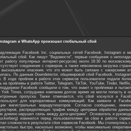
 Instagram и WhatsApp произошел глобальный сбой
надлежащих Facebook Inc. социальных сетей Facebook, Instagram и 
обальный сбой. Как пишут "Ведомости", первые сообщения о неполадк
ает работу популярных интернет-ресурсов) около 18:30 по московском
тсутствует соединение с сервером, а также невозможна загрузка стран
 высказывали опасения, что это может быть связано с хакерскими ат
илась. По данным Downdetector, общемировой сбой Facebook, Instagra
и. В ходе проблем в работе этих сервисов пользователи подали боле
на проблемы в работе Twitter, Telegram, TikTok, YouTube, Tinder, Netflix
поддержки Facebook сообщили о том, что знают о проблемах и пытают
York Times, сотрудники компании долгое время не могли попасть в оф
ектронные пропуска. Также отмечается, что сбой коснулся и Faceb
спользуют для корпоративных коммуникаций. Как заявили в Faceb
ции магистральных маршрутизаторов. Согласно сообщению, инжен
роутеров, распределяющих трафик между центрами обработки данных
ом домино нарушил связь между дата-центрами". Основатель и руковод
uckerberg) извинился перед пользователями за сбои в работе серви
ытал сложности в результате сбоя сервисов Facebook. Мы столкнулись 
настолько быстро, насколько возможно, чтобы максимально оперативно