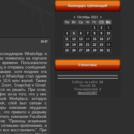
Календарь публикаций
«
Октябрь 2021
»
Пн
Вт
Ср
Чт
Пт
Сб
Вс
1
2
3
4
5
6
7
8
9
10
11
12
13
14
15
16
17
19:47
18
19
20
21
22
23
24
25
26
27
28
29
30
31
мессенджеров WhatsApp и
ах появились на портале
у времени. Пользователи
Статистика
иц и отправка сообщений.
аками, хотя позднее эта
m и WhatsApp стал одним
е 10,6 млн жалоб. Также
Сейчас на сайте:
14
, Zoom, Snapchat и Gmail.
Гостей:
13
ся их решить. При этом,
Пользователей:
1
dimon161987
ис из-за того, что у них
ook Workplace, которую
ook, сбой был связан с
еры компании неудачно
, что привело к разрыву
итель компании Facebook
сов: "Приношу искренние
с сетевыми проблемами, и
 все восстановить". При