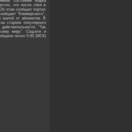
емени, состояние Марка
естно, что после сбоя в
 Об этом сообщил портал
 сообщает "Коммерсантъ",
й жалоб от абонентов. В
 на стороне популярного
 действительности: "Так
всему миру". Соцсети и
общено около 5:00 (МСК)