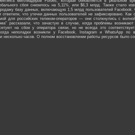
рейтинга миллиадеров Forbes, который обновляется в реальном вр
обального сбоя снизилось на 5,11%, или $6,3 млрд. Также стало изв
продажу базу данных, включающую 1,5 млрд пользователей Facebook.
ети ответили, что утечки данных пользователей не зафиксировано. Как
мой для российских телеком-операторов — они столкнулись с волно
ма" рассказали, что зачастую в случае, когда проблемы возникают
сетуют на сбои у оператора связи, но не всегда это соответствует
когда неполадки возникли у Facebook, Instagram и WhatsApp по 
и несколько часов. О полном восстановлении работы ресурсов было со