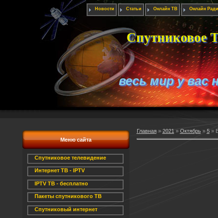
Новости
Статьи
Онлайн ТВ
Онлайн Рад
Спутниковое Т
весь мир у вас 
Главная
»
2021
»
Октябрь
»
5
» В
Меню сайта
Спутниковое телевидение
Интернет ТВ - IPTV
IPTV ТВ - бесплатно
Пакеты спутникового ТВ
Спутниковый интернет