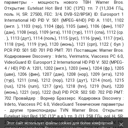
параметры - мощность нового ТВН Warner Bros.
Открытие: Eutelsat Hot Bird 13C (13°E) тп. 7 (11,334 ГГц,
поль. H, SR: 27500, FEC: 3/4; DVB-S2/8PSK) ID: Eurosport 1
International HD PID V: 501 (MPEG-4/HD) PID A: 1101, 1102
(англ. ), 1103 (гер), 1104 (фр), 1105 (шве), 1106 (фин), 1107
(дан), 1108 (нор), 1109 (ита), 1110 (тур), 1111 (спа), 1112 (ср.
. ), 1113 (дут), 1114 (поль), 1115 (рус), 1116 (рум), 1117 (гре),
1118 (грн), 1119 (гун), 1120 (июнь), 1121 (срп), 1122 ( бул )
PCR PID: 501 SID: 701 PID PMT: 701 Поставщик: Warner Bros.
Кодирование Discovery : Irdeto, Verimatrix, Viaccess PC 6.0,
VideoGuard ID: Eurosport 2 International HD PID V: 502 (MPEG-
4 / HD) PID A: 1201, 1202 (англ.), 1203 (нем.), 1204 (фр.), 1205
(шве), 1206 (фин), 1207 (дан), 1208 (нор), 1209 (ита), 1210
(тур), 1211 (спа), 1212 (пор), 1213 (дут), 1214 (пол), 1215
(rus), 1216 (rum), 1217 (gre), 1218 (hrv), 1219 (hun), 1220
(июнь), 1221 (srp), 1222 (bul) PID PCR: 502 SID: 702 PID PMT:
702 Провайдер : Ворнер Браззерс. Кодировка Discovery :
Irdeto, Viaccess PC 6.0, VideoGuard Технические параметры
- другие транспондеры TVN Warner Bros. Открытие:
Eutelsat Hot Bird 13C (13° в.д.) тп. 3 (11 258 ГГц, pol. H, SR:
27500, FEC: 3/4; DVB-S2/8PSK) тп. 10 (11 393 ГГц, пол. V, SR:
Этот сайт использует файлы cookies для более комфортной