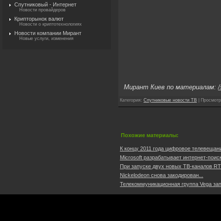
Спутниковый - Интернет
Новости провайдеров
Крипторынок валют
Новости о криптотехнологиях
Новости компании Мирант
Новые услуги, изменения
Мирант Киев по материалам:
/
Категория
:
Спутниковые новости ТВ
|
Просмотр
Похожие материалы:
К концу 2011 года цифровое телевещан
Microsoft разрабатывает интернет-поиско
При запуске двух новых ТВ-каналов RT
Nickelodeon снова закодирован...
Телекоммуникационная группа Vega зап