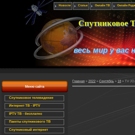
Новости
Статьи
Онлайн ТВ
Онлайн Рад
Спутниковое Т
весь мир у вас 
Главная
»
2022
»
Сентябрь
»
18
» TV JOJ
Меню сайта
Спутниковое телевидение
Интернет ТВ - IPTV
IPTV ТВ - бесплатно
Пакеты спутникового ТВ
Спутниковый интернет