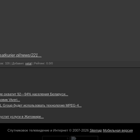
satkurier.pl/news/221...
ов
:
326
|
Добавил
:
vetal
|
Рейтинг
:
0.0
/
0
ие охватит 92—94% населения Беларуси...
вик Viveri...
L Group будет использовать технологию MPEG-4...
устит услуги в Житомире...
Спутниковое телевидение и Интернет © 2007-2026
Sitemap
Мобильная версия