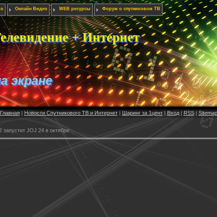
ио
Онлайн Видео
WEB ресурсы
Форум о спутниковом ТВ
елевидение + Интернет
на экране
Главная
|
Новости Спутникового ТВ и Интернет
|
Шаринг за 1цент
|
Вход
|
RSS
|
Sitema
 запустит JOJ 24 в октябре