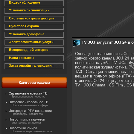
Видеонаблюдение
Установка сигнализации
Системы контроля доступа
Пультовая охрана
Установка домофона
TV JOJ запустит JOJ 24 в 
Электромонтажные услуги
Беспроводной интернет
Словацкое телевидение JOJ пл
запуск нового канала JOJ 24 з
Наши контакты
новостная служба TV JOJ буд
Заказ онлайн телевидения
политическая журналистика, 7%
TA3 . Ситуация изменилась пос
вещает в прямом эфире (FTA) со
станцию ​​JOJ 24. еще до местн
Категории раздела
TV , JOJ Cinema , CS Film , CS 
Спутниковые новости ТВ
Транспондерные новости.
Цифровое / кабельное ТВ
Новости изменений в эфире
Интернет и IPTV технологии
Провайдеры, новшества
Новости мира гаджетов
электроника и гаджеты
Новости киномира
Новинки в мире синематографа