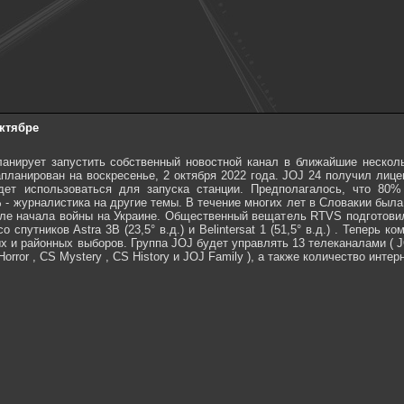
октябре
анирует запустить собственный новостной канал в ближайшие несколь
апланирован на воскресенье, 2 октября 2022 года. JOJ 24 получил лиц
ет использоваться для запуска станции. Предполагалось, что 80%
 - журналистика на другие темы. В течение многих лет в Словакии была
ле начала войны на Украине. Общественный вещатель RTVS подготовил 
 спутников Astra 3B (23,5° в.д.) и Belintersat 1 (51,5° в.д.) . Теперь
ых и районных выборов. Группа JOJ будет управлять 13 телеканалами ( JO
Horror , CS Mystery , CS History и JOJ Family ), а также количество интер