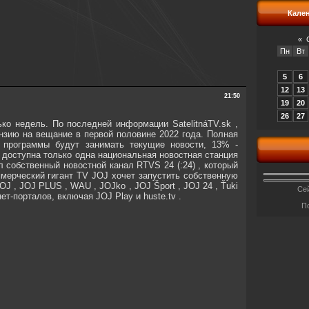
Кале
«
Пн
Вт
5
6
12
13
21:50
19
20
26
27
ко недель. По последней информации SatelitnáTV.sk ,
ензию на вещание в первой половине 2022 года. Полная
 программы будут занимать текущие новости, 13% -
 доступна только одна национальная новостная станция
собственный новостной канал RTVS 24 (:24) , который
 коммерческий гигант TV JOJ хочет запустить собственную
J , JOJ PLUS , WAU , JOJko , JOJ Šport , JOJ 24 , Ťuki
Сей
нет-порталов, включая JOJ Play и huste.tv .
П