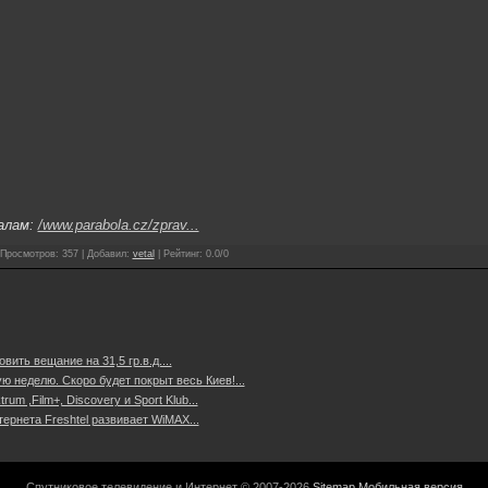
алам:
/www.parabola.cz/zprav...
Просмотров
:
357
|
Добавил
:
vetal
|
Рейтинг
:
0.0
/
0
ить вещание на 31,5 гр.в.д....
ю неделю. Скоро будет покрыт весь Киев!...
um ,Film+, Discovery и Sport Klub...
ернета Freshtel развивает WiMAX...
Спутниковое телевидение и Интернет © 2007-2026
Sitemap
Мобильная версия