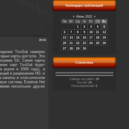
Календарь публикаций
«
Июнь 2022
»
Пн
Вт
Ср
Чт
Пт
Сб
Вс
1
2
3
4
5
6
7
8
9
10
11
12
13
14
15
16
17
18
19
20:16
20
21
22
23
24
25
26
27
28
29
30
идения TivúSat намерен
арые карты доступа. Это
рограмм SD. Синие карты
Статистика
иних карт TivúSat будет
а рынок в 2009 году), а
анций в разрешении HD, и
а каналы в классическом
Сейчас на сайте:
20
вую систему Eutelsat Hot
Гостей:
20
аммам нескольких других
Пользователей:
0