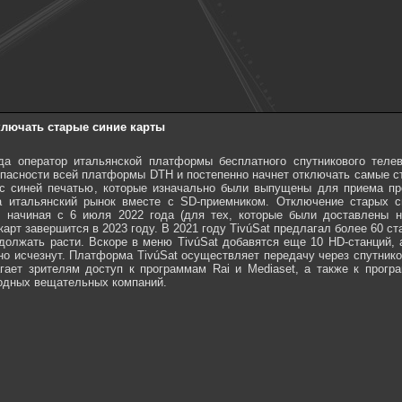
ключать старые синие карты
а оператор итальянской платформы бесплатного спутникового телев
пасности всей платформы DTH и постепенно начнет отключать самые ст
 с синей печатью, которые изначально были выпущены для приема п
а итальянский рынок вместе с SD-приемником. Отключение старых с
, начиная с 6 июля 2022 года (для тех, которые были доставлены н
арт завершится в 2023 году. В 2021 году TivúSat предлагал более 60 ст
должать расти. Вскоре в меню TivúSat добавятся еще 10 HD-станций, 
о исчезнут. Платформа TivúSat осуществляет передачу через спутнико
агает зрителям доступ к программам Rai и Mediaset, а также к прогр
одных вещательных компаний.