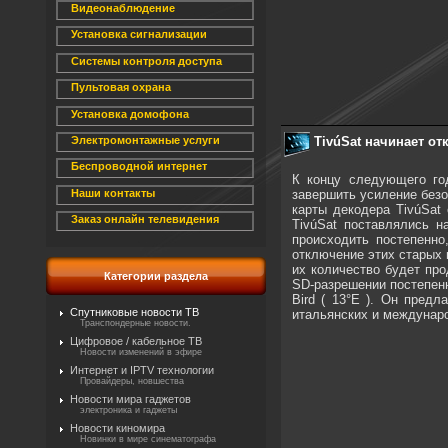
Видеонаблюдение
Установка сигнализации
Системы контроля доступа
Пультовая охрана
Установка домофона
TivúSat начинает от
Электромонтажные услуги
Беспроводной интернет
К концу следующего год
завершить усиление безо
Наши контакты
карты декодера TivúSat
Заказ онлайн телевидения
TivúSat поставлялись н
происходить постепенно
отключение этих старых к
их количество будет про
Категории раздела
SD-разрешении постепенн
Bird ( 13°E ). Он предл
Спутниковые новости ТВ
итальянских и междунар
Транспондерные новости.
Цифровое / кабельное ТВ
Новости изменений в эфире
Интернет и IPTV технологии
Провайдеры, новшества
Новости мира гаджетов
электроника и гаджеты
Новости киномира
Новинки в мире синематографа