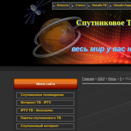
Новости
Статьи
Онлайн ТВ
Онлайн Рад
Спутниковое Т
весь мир у вас 
Главная
»
2022
»
Июнь
»
5
» Tiv
Меню сайта
Спутниковое телевидение
Интернет ТВ - IPTV
IPTV ТВ - бесплатно
Пакеты спутникового ТВ
Спутниковый интернет