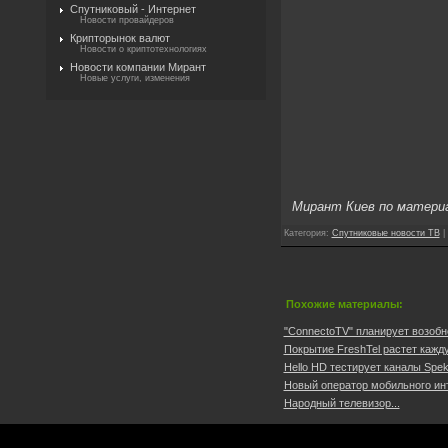
Спутниковый - Интернет
Новости провайдеров
Крипторынок валют
Новости о криптотехнологиях
Новости компании Мирант
Новые услуги, изменения
Мирант Киев по матери
Категория
:
Спутниковые новости ТВ
|
Похожие материалы:
"ConnectoTV" планирует возобнов
Покрытие FreshTel растет кажду
Hello HD тестирует каналы Spektr
Новый оператор мобильного инт
Народный телевизор...