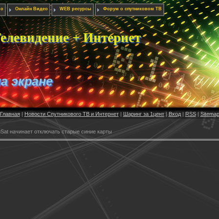
ио
Онлайн Видео
WEB ресурсы
Форум о спутниковом ТВ
елевидение + Интернет
на экране
Главная
|
Новости Спутникового ТВ и Интернет
|
Шаринг за 1цент
|
Вход
|
RSS
|
Sitema
úSat начинает отключать старые синие карты