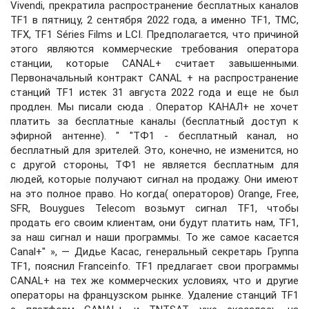
Vivendi, прекратила распространение бесплатных каналов
TF1 в пятницу, 2 сентября 2022 года, а именно TF1, TMC,
TFX, TF1 Séries Films и LCI. Предполагается, что причиной
этого являются коммерческие требования оператора
станции, которые CANAL+ считает завышенными.
Первоначальный контракт CANAL + на распространение
станций TF1 истек 31 августа 2022 года и еще не был
продлен. Мы писали сюда . Оператор КАНАЛ+ не хочет
платить за бесплатные каналы (бесплатный доступ к
эфирной антенне). " "ТФ1 - бесплатный канал, но
бесплатный для зрителей. Это, конечно, не изменится, но
с другой стороны, ТФ1 не является бесплатным для
людей, которые получают сигнал на продажу. Они имеют
на это полное право. Но когда( операторов) Orange, Free,
SFR, Bouygues Telecom возьмут сигнал TF1, чтобы
продать его своим клиентам, они будут платить нам, TF1,
за наш сигнал и наши программы. То же самое касается
Canal+" », — Дидье Касас, генеральный секретарь Группа
TF1, пояснил Franceinfo. TF1 предлагает свои программы
CANAL+ на тех же коммерческих условиях, что и другие
операторы на французском рынке. Удаление станций TF1