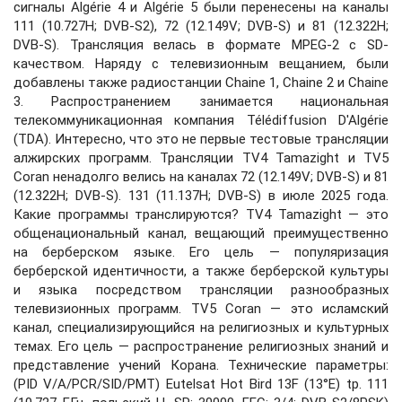
сигналы Algérie 4 и Algérie 5 были перенесены на каналы
111 (10.727H; DVB-S2), 72 (12.149V; DVB-S) и 81 (12.322H;
DVB-S). Трансляция велась в формате MPEG-2 с SD-
качеством. Наряду с телевизионным вещанием, были
добавлены также радиостанции Chaine 1, Chaine 2 и Chaine
3. Распространением занимается национальная
телекоммуникационная компания Télédiffusion D'Algérie
(TDA). Интересно, что это не первые тестовые трансляции
алжирских программ. Трансляции TV4 Tamazight и TV5
Coran ненадолго велись на каналах 72 (12.149V; DVB-S) и 81
(12.322H; DVB-S). 131 (11.137H; DVB-S) в июле 2025 года.
Какие программы транслируются? TV4 Tamazight — это
общенациональный канал, вещающий преимущественно
на берберском языке. Его цель — популяризация
берберской идентичности, а также берберской культуры
и языка посредством трансляции разнообразных
телевизионных программ. TV5 Coran — это исламский
канал, специализирующийся на религиозных и культурных
темах. Его цель — распространение религиозных знаний и
представление учений Корана. Технические параметры:
(PID V/A/PCR/SID/PMT) Eutelsat Hot Bird 13F (13°E) tp. 111