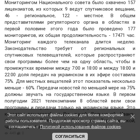
Мониторингом Национального совета было охвачено 157
лицензиатов, из которых 9 ведут спутниковое вещание,
46 - региональное, 122 - местное. В общем
представителями регуляторного органа в областях в
первой половине этого года было проведено 177
мониторингов, их общая продолжительность - 17471 час.
Мониторинг каждого телеканала длится неделю.
Законодательство требует от региональных и
спутниковых телевещателей, которые распространяют
свои программы более чем на одну область, чтобы в
промежутках времени между 7:00 и 18:00 и между 18:00 и
22:00 доля передач на украинском в их эфире составила
75%. Для местных вещателей этот показатель несколько
меньше - 60%. Передачи новостей по меньшей мере на 75%
должны звучать на государственном языке. В первом
полугодии 2021 телекомпании 8 областей вели свои
программы и передачи только на украинском языке. Это
касается вещателей из Винницкой, Волынской, Ивано-
Этот сайт использует файлы cookies для более комфортной
Франковской, Полтавской, Ровенской, Тернопольской,
работы пользователя. Продолжая просмотр страниц сайта, вы
Черкасской и Черниговской областей.
соглашаетесь с
Политикой использования файлов cookies
.
449
0
СОГЛАСИТЬСЯ