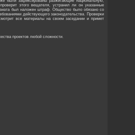
уже были зафиксированы разжигающие национальную,
проверит этого вещателя, устранил ли он указанные
нзиата был наложен штраф. Общество было обязано со
требованиями действующего законодательства. Проверки
смотрит все материалы на своем заседании и примет
жества проектов любой сложности.