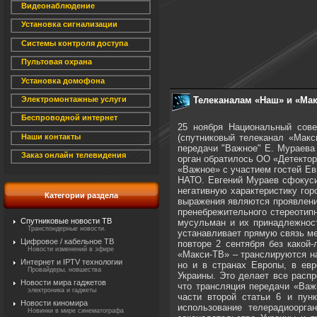
Видеонаблюдение
Установка сигнализации
Системы контроля доступа
Пультовая охрана
Установка домофона
Телеканалам «Наш» и «Мак
Электромонтажные услуги
Беспроводной интернет
25 ноября Национальный сов
(спутниковый телеканал «Макс
Наши контакты
передачи "Важное" Е. Мураева 
Заказ онлайн телевидения
орган обратилось ОО «Детектор
«Важное» с участием гостей Ев
НАТО. Евгений Мураев сфокусир
негативную характеристику гор
Категории раздела
выражения являются проявление
пренебрежительного стереотипн
Спутниковые новости ТВ
мусульман и их принадлежност
Транспондерные новости.
устанавливает прямую связь м
Цифровое / кабельное ТВ
повторе 2 сентября без какой
Новости изменений в эфире
«Макси-ТВ» – транслируются на
Интернет и IPTV технологии
но и в странах Европы, в евр
Провайдеры, новшества
Украины. Это делает все расп
Новости мира гаджетов
что трансляция передачи «Важн
электроника и гаджеты
части второй статьи 6 и пун
Новости киномира
использование телерадиоорга
Новинки в мире синематографа