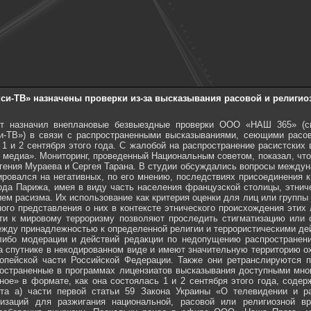
си-ТВ» назначены проверки из-за высказывания расовой и религио
ет назначил внеплановые безвыездные проверки ООО «НАШ 365» (
и-ТВ») в связи с распространенными высказываниями, сеющими расов
1 и 2 сентября этого года. С жалобой на распространение расистских
 медиа». Мониторинг, проведенный Национальным советом, показал, чт
гения Мураева и Сергея Тарана. В студии обсуждались вопросы междун
овался на негативных, по его мнению, последствиях присоединения к 
ода Парижа, имея в виду часть населения французской столицы, этнич
м расизма. Их использование как критерия оценки для лиц или группы
ого представления о них в контексте этнического происхождения этих 
и к мировому терроризму позволяют проследить стигматизацию или с
ежду принадлежностью к определенной религии и террористическими де
-либо модерации и действий редакции по недопущению распростране
 спутнике в некодированном виде и имеют значительную территорию ох
опейской части Российской Федерации. Также они ретранслируются 
ространенные в программах лицензиатов высказывания доступными мно
ое» в формате, как она состоялась 1 и 2 сентября этого года, содер
кта а) части первой статьи 59 Закона Украины «О телевидении и 
низаций для разжигания национальной, расовой или религиозной в