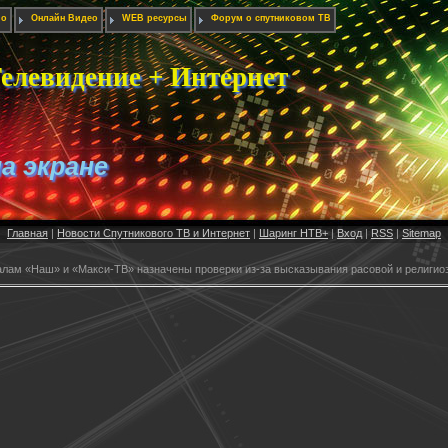
ио
Онлайн Видео
WEB ресурсы
Форум о спутниковом ТВ
елевидение + Интернет
на экране
Главная
|
Новости Спутникового ТВ и Интернет
|
Шаринг НТВ+
|
Вход
|
RSS
|
Sitemap
лам «Наш» и «Макси-ТВ» назначены проверки из-за высказывания расовой и религио