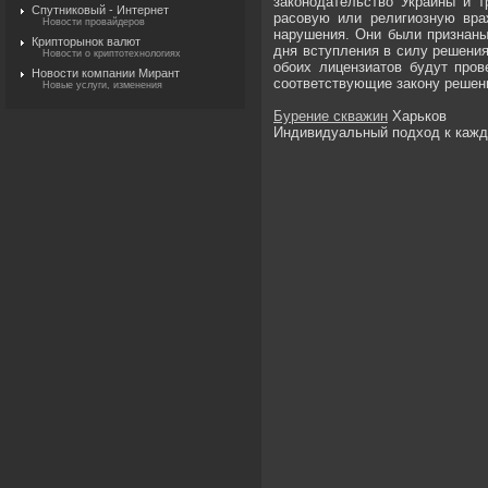
законодательство Украины и 
Спутниковый - Интернет
расовую или религиозную вра
Новости провайдеров
нарушения. Они были признаны
Крипторынок валют
дня вступления в силу решения
Новости о криптотехнологиях
обоих лицензиатов будут про
Новости компании Мирант
соответствующие закону решен
Новые услуги, изменения
Бурение скважин
Харьков
Индивидуальный подход к кажд