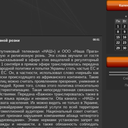
Кале
«
Пн
Вт
1
2
8
9
15
16
зной розни
08:01
22
23
29
30
спутниковый телеканал «НАШ») и ООО «Наша Прага»
ую и религиозную рознь. Эти слова звучали от гостя
 высказываний в эфире этих вещателей в регуляторный
о 1 сентября в прямом эфире транслировалась передача
ародной политики и попытки Украины стать частью ЕС и
ЕС. Он, в частности, использовал слово «черный» как
ески происходящего из африканского континента. Такие
Сей
 лиц можно считать проявлением презрения, унижения и
людей. Кроме того, слова этого политика относительно
П
тереотипизацию. Такая непосредственная связанность
йствиями. Передача «Важное» транслировалась также в
ния языка вражды и ненависти. Оба канала – «НАШ» и
вата населения. Их можно видеть не только в Украине,
провайдерами программной услуги по всей территории
гомиллионной аудитории. Национальный совет считает,
жит признаки нарушения компаниями абзаца четвертого
радиовещании». Этими нормами установлен запрет на
ражды и ненависти, а также обязанность соблюдать