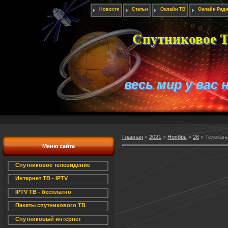
Новости
Статьи
Онлайн ТВ
Онлайн Рад
Спутниковое Т
весь мир у вас 
Главная
»
2021
»
Ноябрь
»
26
» Телекана
Меню сайта
Спутниковое телевидение
Интернет ТВ - IPTV
IPTV ТВ - бесплатно
Пакеты спутникового ТВ
Спутниковый интернет