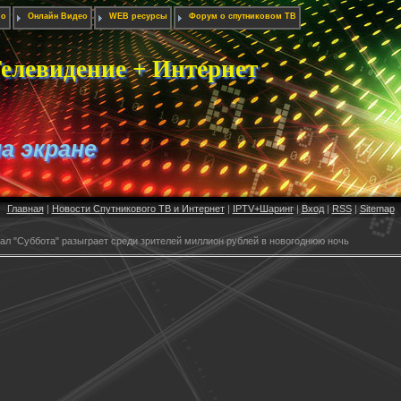
ио
Онлайн Видео
WEB ресурсы
Форум о спутниковом ТВ
елевидение + Интернет
на экране
Главная
|
Новости Спутникового ТВ и Интернет
|
IPTV+Шаринг
|
Вход
|
RSS
|
Sitemap
ал "Суббота" разыграет среди зрителей миллион рублей в новогоднюю ночь