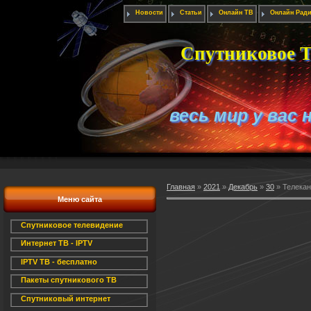
Новости
Статьи
Онлайн ТВ
Онлайн Рад
Спутниковое Т
весь мир у вас 
Главная
»
2021
»
Декабрь
»
30
» Телекан
Меню сайта
Спутниковое телевидение
Интернет ТВ - IPTV
IPTV ТВ - бесплатно
Пакеты спутникового ТВ
Спутниковый интернет