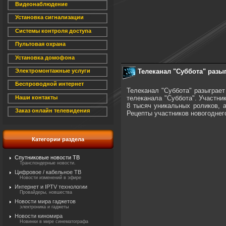
Видеонаблюдение
Установка сигнализации
Системы контроля доступа
Пультовая охрана
Установка домофона
Телеканал "Суббота" разы
Электромонтажные услуги
Беспроводной интернет
Телеканал "Суббота" разыграе
телеканала "Суббота". Участни
Наши контакты
8 тысяч уникальных роликов, 
Заказ онлайн телевидения
Рецепты участников новогоднег
Категории раздела
Спутниковые новости ТВ
Транспондерные новости.
Цифровое / кабельное ТВ
Новости изменений в эфире
Интернет и IPTV технологии
Провайдеры, новшества
Новости мира гаджетов
электроника и гаджеты
Новости киномира
Новинки в мире синематографа