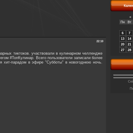
Кале
«
Пн
Вт
6
7
13
14
22:10
20
21
27
28
нарных тиктоков. участвовали в кулинарном челлендже
егом #ТопКулинар. Всего пользователи записали более
я хит-парадом в эфире "Субботы" в новогоднюю ночь.
Сей
П