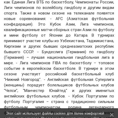
как Единая Лига ВТБ по баскетболу, Чемпионаты России,
Лиги чемпионов по волейболу, гандболу и другим видам
спорта. Также в новом сезоне на телеканале появятся
новые соревнования: - AFC (Азиатская футбольная
конфедерация). Это Кубок Азии, Лига чемпионов,
квалификационные матчи сборных стран Азии по футболу
и мини футболу от Японии до Катара. В турнирах
принимают участие клубы из Узбекистана, Таджикистана,
Киргизии и других бывших среднеазиатских республик
бывшего СССР. - Бундеслига (Германия) по гандболу
(Германия) – лучшая национальная гандбольная лига в
мире. - Лига чемпионов FIBA по баскетболу – топовое
событие в европейском баскетболе. В турнире в этом
сезоне участвует российский баскетбольный клуб
"Нижний Новгород". - Английская футбольная Суперлига
(женщины) порадует болельщиков футбольных клубов
"Челси", "Манчестер Юнайтед" и других именитых
английских футбольных клубов. - Кубок Португалии по
футболу. Португалия – страна с традиционно сильным
футбольным чемпионатом, родина легендарного
футболиста Криштиану Роналду. Дистрибутором канала
Этот сайт использует файлы cookies для более комфортной