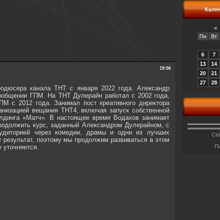
Кале
«
Пн
Вт
6
7
13
14
19:06
20
21
27
28
родюсера канала ТНТ с января 2022 года. Александр
сообщении ГПМ. На ТНТ Дулерайн работал с 2002 года,
ГПМ с 2012 года. Занимал пост креативного директора
ганизацией вещания ТНТ4, включая запуск собственной
олдинга «Матч». В настоящее время Водахов занимает
родолжить курс, заданный Александром Дулерайном, с
аудиторией через комедии, драмы и одни из лучших
Сей
т результат, поэтому мы продолжим развиваться в этом
 уточняется.
П