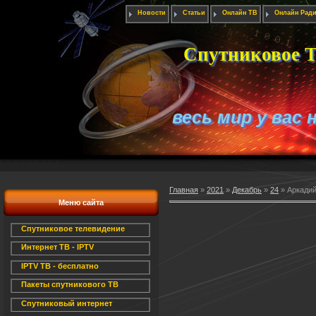
Новости
Статьи
Онлайн ТВ
Онлайн Рад
Спутниковое Т
весь мир у вас 
Главная
»
2021
»
Декабрь
»
24
» Аркадий
Меню сайта
Спутниковое телевидение
Интернет ТВ - IPTV
IPTV ТВ - бесплатно
Пакеты спутникового ТВ
Спутниковый интернет