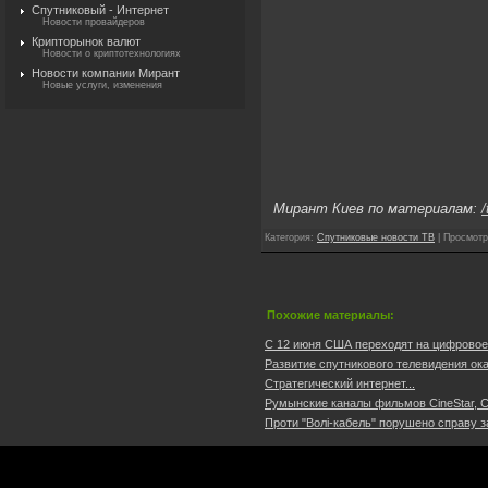
Спутниковый - Интернет
Новости провайдеров
Крипторынок валют
Новости о криптотехнологиях
Новости компании Мирант
Новые услуги, изменения
Мирант Киев по материалам:
/
Категория
:
Спутниковые новости ТВ
|
Просмотр
Похожие материалы:
С 12 июня США переходят на цифровое 
Развитие спутникового телевидения ок
Стратегический интернет...
Румынские каналы фильмов CineStar, Com
Проти "Волі-кабель" порушено справу з