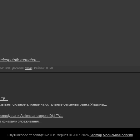
telesputnik.ru/materi...
ов
:
360
|
Добавил
:
vetal
|
Рейтинг
:
0.0
/
0
ТВ...
азывает сильное влияние на остальные сегменты рынка Украины...
edystar и Actionstar скоро в Digi TV...
а ознаками зловживання...
Спутниковое телевидение и Интернет © 2007-2026
Sitemap
Мобильная версия