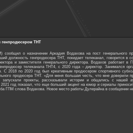
н генпродюсером ТНТ
М) сообщил о назначении Аркадия Водахова на пост генерального п
вший должность генпродюсера ТНТ, покидает телеканал, говорится в 
ректора и заместителя генерального директора. Водахов работает в 
генпродюсер телеканала ТНТ4, с 2020 года – директор. Занимался ор
в. С 2018 по 2020 год был креативным продюсером спортивного субх
льного продюсера ТНТ. «Для меня большая честь, что мне доверили п
, запускали проекты, рассказывали истории и общались с нашей 
 2021 год показал, что еще больший акцент на юмор и сериалы приноси
ужба ГПМ слова Водахова. Новое место работы Дулерайна в сообщении не