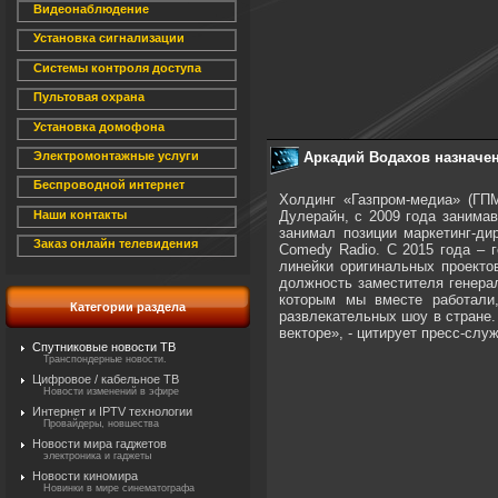
Видеонаблюдение
Установка сигнализации
Системы контроля доступа
Пультовая охрана
Установка домофона
Аркадий Водахов назначе
Электромонтажные услуги
Беспроводной интернет
Холдинг «Газпром-медиа» (ГП
Дулерайн, с 2009 года занима
Наши контакты
занимал позиции маркетинг-ди
Заказ онлайн телевидения
Comedy Radio. С 2015 года – 
линейки оригинальных проекто
должность заместителя генера
которым мы вместе работали
Категории раздела
развлекательных шоу в стране.
векторе», - цитирует пресс-сл
Спутниковые новости ТВ
Транспондерные новости.
Цифровое / кабельное ТВ
Новости изменений в эфире
Интернет и IPTV технологии
Провайдеры, новшества
Новости мира гаджетов
электроника и гаджеты
Новости киномира
Новинки в мире синематографа