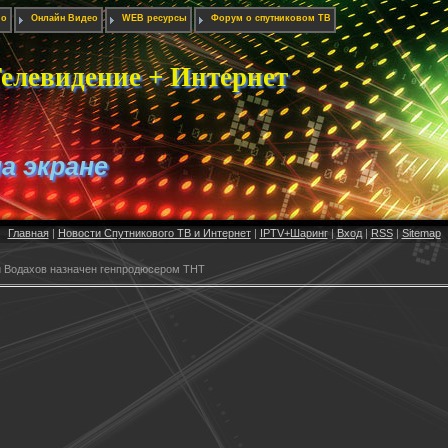
ио
Онлайн Видео
WEB ресурсы
Форум о спутниковом ТВ
елевидение + Интернет
на экране
Главная
|
Новости Спутникового ТВ и Интернет
|
IPTV+Шаринг
|
Вход
|
RSS
|
Sitemap
 Водахов назначен генпродюсером ТНТ