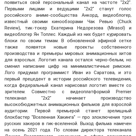
появиться свой персональный канал на частоте "2х2".
Первыми лицами и ведущими "2х2" станут голос
российского аниме-сообщества Анкорд, видеоблогер,
известный своими кинообзорами Чак Ревью (Chuck
Review), тик-токер Екатерина Недорезова (Mirasol) и
видеоблогер Ян Топлес. Каждый из них будет курировать
блоки по своим темам. В обновленной эфирной сетке
также появятся новые проекты собственного
производства и премьеры мировых анимационных хитов
для взрослых. Логотип канала остался черно-белым, но
сменил написание цифр на минималистичные римские.
Лого придумал программист Иван из Саратова, и это
первый прецедент в истории российского телевидения,
когда федеральный канал нарисовал логотип вместе со
зрителем. Совместно с видеоплатформой Premier
телеканал "2х2" начинает производство
высокобюджетных анимационных фильмов для взрослой
аудитории. Первой премьерой станет зрелищный
блокбастер "Вселенная Хакинга" — про злоключения трех
русских хакеров в гик-вселенной. Выход фильма намечен
на осень 2021 года. По словам директора телеканала