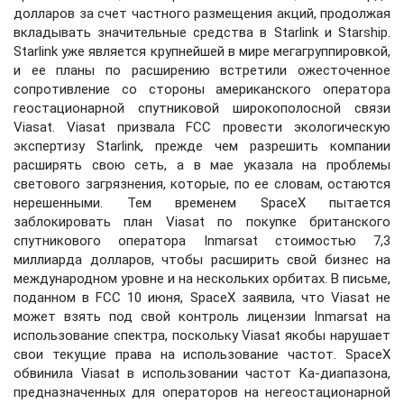
долларов за счет частного размещения акций, продолжая
вкладывать значительные средства в Starlink и Starship.
Starlink уже является крупнейшей в мире мегагруппировкой,
и ее планы по расширению встретили ожесточенное
сопротивление со стороны американского оператора
геостационарной спутниковой широкополосной связи
Viasat. Viasat призвала FCC провести экологическую
экспертизу Starlink, прежде чем разрешить компании
расширять свою сеть, а в мае указала на проблемы
светового загрязнения, которые, по ее словам, остаются
нерешенными. Тем временем SpaceX пытается
заблокировать план Viasat по покупке британского
спутникового оператора Inmarsat стоимостью 7,3
миллиарда долларов, чтобы расширить свой бизнес на
международном уровне и на нескольких орбитах. В письме,
поданном в FCC 10 июня, SpaceX заявила, что Viasat не
может взять под свой контроль лицензии Inmarsat на
использование спектра, поскольку Viasat якобы нарушает
свои текущие права на использование частот. SpaceX
обвинила Viasat в использовании частот Ka-диапазона,
предназначенных для операторов на негеостационарной