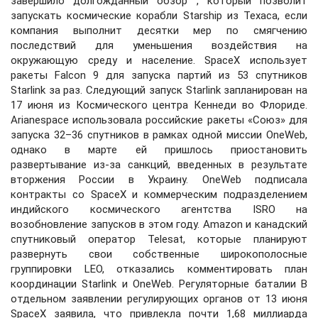
завершило долгожданный обзор , который позволит
запускать космические корабли Starship из Техаса, если
компания выполнит десятки мер по смягчению
последствий для уменьшения воздействия на
окружающую среду и население. SpaceX использует
ракеты Falcon 9 для запуска партий из 53 спутников
Starlink за раз. Следующий запуск Starlink запланирован на
17 июня из Космического центра Кеннеди во Флориде.
Arianespace использовала российские ракеты «Союз» для
запуска 32–36 спутников в рамках одной миссии OneWeb,
однако в марте ей пришлось приостановить
развертывание из-за санкций, введенных в результате
вторжения России в Украину. OneWeb подписала
контракты со SpaceX и коммерческим подразделением
индийского космического агентства ISRO на
возобновление запусков в этом году. Amazon и канадский
спутниковый оператор Telesat, которые планируют
развернуть свои собственные широкополосные
группировки LEO, отказались комментировать план
координации Starlink и OneWeb. Регуляторные баталии В
отдельном заявлении регулирующих органов от 13 июня
SpaceX заявила, что привлекла почти 1,68 миллиарда