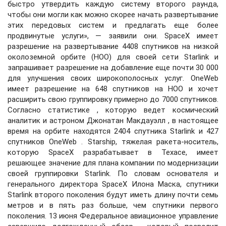
быстро утвердить каждую систему второго раунда,
чтобы они могли как можно скорее начать развертывание
этих передовых систем и предлагать еще более
продвинутые услуги», — заявили они. SpaceX имеет
разрешение на развертывание 4408 спутников на низкой
околоземной орбите (НОО) для своей сети Starlink и
запрашивает разрешение на добавление еще почти 30 000
для улучшения своих широкополосных услуг. OneWeb
имеет разрешение на 648 спутников на НОО и хочет
расширить свою группировку примерно до 7000 спутников.
Согласно статистике , которую ведет космический
аналитик и астроном Джонатан Макдауэлл , в настоящее
время на орбите находятся 2404 спутника Starlink и 427
спутников OneWeb . Starship, тяжелая ракета-носитель,
которую SpaceX разрабатывает в Техасе, имеет
решающее значение для плана компании по модернизации
своей группировки Starlink. По словам основателя и
генерального директора SpaceX Илона Маска, спутники
Starlink второго поколения будут иметь длину почти семь
метров и в пять раз больше, чем спутники первого
поколения. 13 июня Федеральное авиационное управление