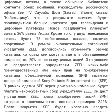
цифровые активы, а также обширные библиотеки
контента обеих компаний. Руководитель российского
офиса Zee TV Саурабх Шом (Saurabh Shome) сказал
"Кабельщику", что в результате слияния будет
производиться больше контента для телевидения и
цифровым платформ. Новое предприятие планирует
занять 26% рынка Индии. Кроме того, у двух телеканалов
теперь будет 75 собственных каналов, включая
спортивные. В рамках окончательных соглашений
учредители ZEEL договорились ограничить размер
капитала, которым они могут владеть в объединенной
компании, до 20% от ее выпущенных акций. Это условие
не предоставляет учредителям ZEEL каких-либо
преимущественных или иных прав на приобретение
капитала объединенной компании. SPNI является
дочерней компанией Sony Pictures Entertainment Inc. (SPE).
В рамках сделки SPE через дочернюю компанию будет
платить неконкурентный сбор учредителям ZEEL. Он даст
учредителям ZEEL право приобретения акций SPNI,
которые в конечном итоге составят примерно 2,11%.
После закрытия SPE будет косвенно владеть