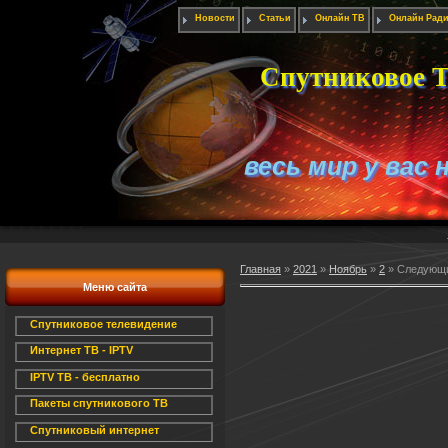
Новости
Статьи
Онлайн ТВ
Онлайн Рад
Спутниковое Т
весь мир у вас 
Главная
»
2021
»
Ноябрь
»
2
» Следующи
Меню сайта
Спутниковое телевидение
Интернет ТВ - IPTV
IPTV ТВ - бесплатно
Пакеты спутникового ТВ
Спутниковый интернет