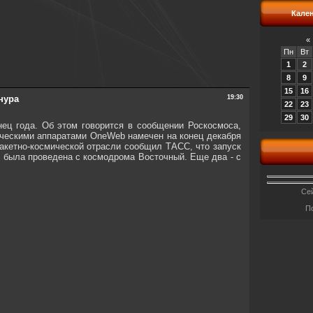
Кале
«
Пн
Вт
1
2
8
9
15
16
нура
19:30
22
23
29
30
ец года. Об этом говорится в сообщении Роскосмоса,
мическими аппаратами OneWeb намечен на конец декабря
ракетно-космической отрасли сообщил ТАСС, что запуск
е была проведена с космодрома Восточный. Еще два - с
Сей
П