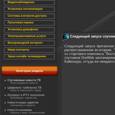
Видеонаблюдение
Установка сигнализации
Системы контроля доступа
Пультовая охрана
Установка домофона
Следующий запуск спутни
Электромонтажные услуги
Беспроводной интернет
Следующий запуск британских 
распространенном во вторник. 
Наши контакты
со стартового комплекса "Вост
Заказ онлайн телевидения
спутников OneWeb запланирован
Байконура, оттуда же ожидаетс
Категории раздела
Спутниковые новости ТВ
Транспондерные новости.
Цифровое / кабельное ТВ
Новости изменений в эфире
Интернет и IPTV технологии
Провайдеры, новшества
Новости мира гаджетов
электроника и гаджеты
Новости киномира
Новинки в мире синематографа