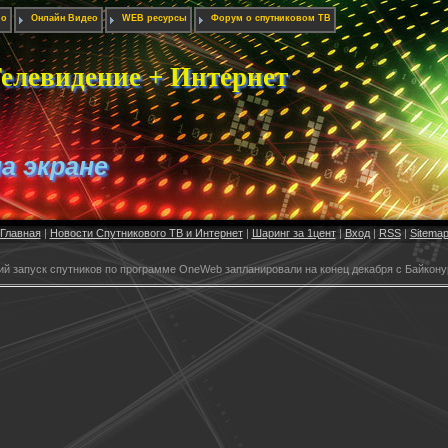
ио
Онлайн Видео
WEB ресурсы
Форум о спутниковом ТВ
елевидение + Интернет
на экране
Главная
|
Новости Спутникового ТВ и Интернет
|
Шаринг за 1цент
|
Вход
|
RSS
|
Sitema
й запуск спутников по программе OneWeb запланировали на конец декабря с Байкону