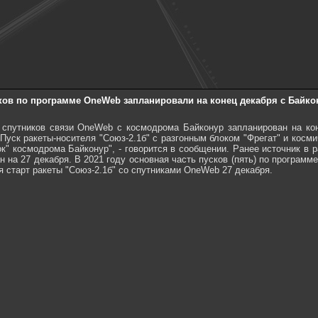
ков по программе OneWeb запланировали на конец декабря с Байко
спутников связи OneWeb с космодрома Байконур запланирован на кон
"Пуск ракеты-носителя "Союз-2.1б" с разгонным блоком "Фрегат" и кос
ок" космодрома Байконур", - говорится в сообщении. Ранее источник в 
 на 27 декабря. В 2021 году основная часть пусков (пять) по программ
я старт ракеты "Союз-2.1б" со спутниками OneWeb 27 декабря.