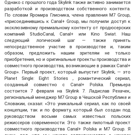
Однако с прошлого года Skylink также активно занимается
разработкой и производством собственного контента.
По словам Яромира Глисника, члена правления M7 Group,
«присоединившись к Canal+ Group, мы получили доступ к
эксклюзивному премиальному контенту от продюсерских
компаний StudioCanal, Canal+ или Kino Swiat. Наш
следующий логический шаг — также принять
непосредственное участие в производстве и, таким
образом, предложить нашим зрителям не только
приобретения, но и оригинальные проекты производства и
совместного производства, возникающие в рамках Canal+
Group». Первый проект, который выпустит Skylink, — это
Planet Single: Eight Stories , романтический сериал,
созданный совместно с Canal+ Polska. Премьера
состоится 7 февраля на Skylink 7. Ладислав Рехачек,
региональный менеджер M7 Group в Чешской Республике и
Словакии, сказал: «Это уникальный сериал, как по своей
концепции, так и по формату, который был создан под
руководством восьми самых известных польских
режиссеров современности. Это также пилотный проект
совместного производства Canal+ Polska и M7 Group. Я