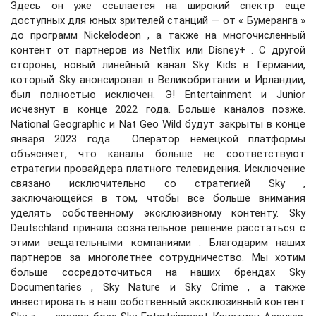
Здесь он уже ссылается на широкий спектр еще
доступных для юных зрителей станций — от « Бумеранга »
до программ Nickelodeon , а также на многочисленный
контент от партнеров из Netflix или Disney+ . С другой
стороны, новый линейный канал Sky Kids в Германии,
который Sky анонсировал в Великобритании и Ирландии,
был полностью исключен. Э! Entertainment и Junior
исчезнут в конце 2022 года. Больше каналов позже.
National Geographic и Nat Geo Wild будут закрыты в конце
января 2023 года . Оператор немецкой платформы
объясняет, что каналы больше не соответствуют
стратегии провайдера платного телевидения. Исключение
связано исключительно со стратегией Sky ,
заключающейся в том, чтобы все больше внимания
уделять собственному эксклюзивному контенту. Sky
Deutschland приняла сознательное решение расстаться с
этими вещательными компаниями . Благодарим наших
партнеров за многолетнее сотрудничество. Мы хотим
больше сосредоточиться на наших брендах Sky
Documentaries , Sky Nature и Sky Crime , а также
инвестировать в наш собственный эксклюзивный контент