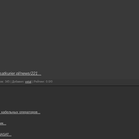
satkurier.pl/news/221...
ов
:
345
|
Добавил
:
vetal
|
Рейтинг
:
0.0
/
0
 кабельных операторов...
к...
ASAT...