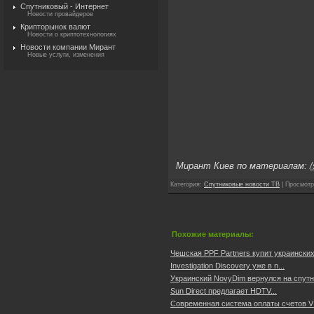
Спутниковый - Интернет
Новости провайдеров
Крипторынок валют
Новости о криптотехнологиях
Новости компании Мирант
Новые услуги, изменения
Мирант Киев по материалам:
/
Категория
:
Спутниковые новости ТВ
|
Просмотр
Похожие материалы:
Чешская PPF Partners купит украинских
Investigation Discovery уже в n...
Украинский NovyDim вернулся на спутни
Sun Direct предлагает HDTV...
Современная система оплаты счетов VI