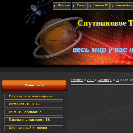
Новости
Статьи
Онлайн ТВ
Онлайн Рад
Спутниковое Т
весь мир у вас 
Главная
»
2022
»
Сентябрь
»
27
» SES ос
Меню сайта
Спутниковое телевидение
Интернет ТВ - IPTV
IPTV ТВ - бесплатно
Пакеты спутникового ТВ
Спутниковый интернет