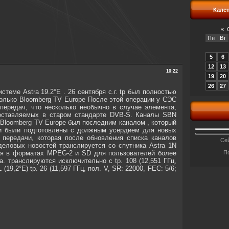
Кале
«
Пн
Вт
5
6
12
13
10:22
19
20
26
27
еме Astra 19.2°E . 26 сентября с.г. tp был полностью
только Bloomberg TV Europe После этой операции у СЭС
передач, что несколько необычно в случае элемента,
едоставляемых в старом стандарте DVB-S. Каналы SBN
ь. Bloomberg TV Europe был последним каналом , который
они были подготовлены с должным усердием для новых
 передачи, которая после обновления списка каналов
Сей
деловых новостей транслируется со спутника Astra 1N
щения в форматах MPEG-2 и SD для пользователей более
П
ода. транслируются исключительно с tp. 108 (12,551 ГГц,
9,2°E) tp. 26 (11,597 ГГц, пол. V, SR: 22000, FEC: 5/6;