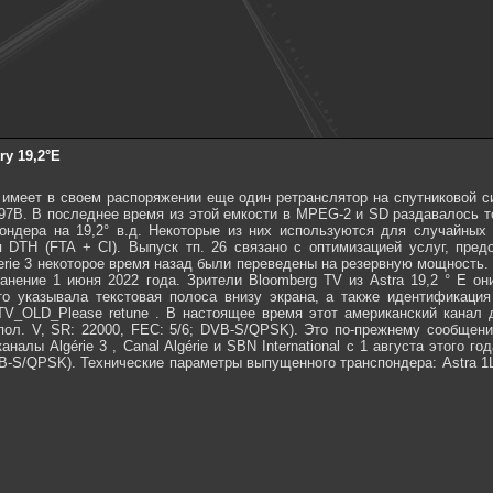
ry 19,2°E
меет в своем распоряжении еще один ретранслятор на спутниковой сист
597В. В последнее время из этой емкости в MPEG-2 и SD раздавалось 
ондера на 19,2° в.д. Некоторые из них используются для случайных 
 DTH (FTA + CI). Выпуск тп. 26 связано с оптимизацией услуг, пр
и Algerie 3 некоторое время назад были переведены на резервную мощност
анение 1 июня 2022 года. Зрители Bloomberg TV из Astra 19,2 ° E 
о указывала текстовая полоса внизу экрана, а также идентификация
TV_OLD_Please retune . В настоящее время этот американский канал 
Гц, пол. V, SR: 22000, FEC: 5/6; DVB-S/QPSK). Это по-прежнему сооб
налы Algérie 3 , Canal Algérie и SBN International с 1 августа этого г
B-S/QPSK). Технические параметры выпущенного транспондера: Astra 1L (1