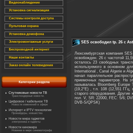
Видеонаблюдение
Установка сигнализации
Системы контроля доступа
Пультовая охрана
Установка домофона
SES освободил tp. 26 с Ast
Электромонтажные услуги
Беспроводной интернет
Люксембургская компания SES и
освобожден. 26 с частотой 11,
Наши контакты
осталось 23 свободных трансп
Заказ онлайн телевидения
используемого в основном для
International , Canal Algerie 
начал параллельное распростр
приемочных параметров. На эт
Категории раздела
называлась Bloomberg Europe 
(19,2°E) , т.п. 108 (12,551 Г
Спутниковые новости ТВ
старого оборудования. Другие ка
Транспондерные новости.
пол. V, SR: 22000, FEC: 5/6; DV
Цифровое / кабельное ТВ
DVB-S/QPSK)
Новости изменений в эфире
Интернет и IPTV технологии
Провайдеры, новшества
Новости мира гаджетов
электроника и гаджеты
Новости киномира
Новинки в мире синематографа