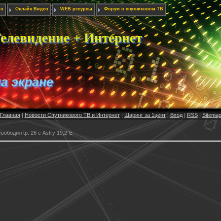
ио
Онлайн Видео
WEB ресурсы
Форум о спутниковом ТВ
елевидение + Интернет
на экране
Главная
|
Новости Спутникового ТВ и Интернет
|
Шаринг за 1цент
|
Вход
|
RSS
|
Sitema
вободил tp. 26 с Astry 19,2°E