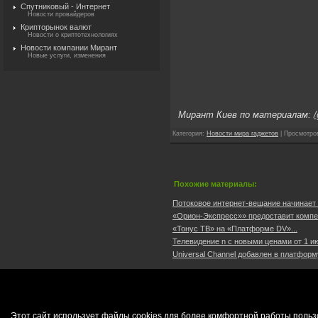
Спутниковый - Интернет
Новости провайдеров
Крипторынок валют
Новости о криптотехнологиях
Новости компании Мирант
Новые услуги, изменения
Мирант Киев по материалам:
Категория
:
Новости мира гаджетов
|
Просмотро
Похожие материалы:
Потоковое интернет-вещание начинает
«Орион-Экспресс»» предоставит компен
«Тонус ТВ» на «Платформе DV»...
Teлевидение n с новыми ценами от 1 ию
Universal Channel добавлен в платформу 
Этот сайт использует файлы cookies для более комфортной работы польз