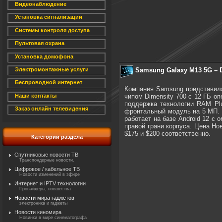
Видеонаблюдение
Установка сигнализации
Системы контроля доступа
Пультовая охрана
Установка домофона
Samsung Galaxy M13 5G – Di
Электромонтажные услуги
Беспроводной интернет
Компания Samsung представила
чипом Dimensity 700 с 12 ГБ о
Наши контакты
поддержка технологии RAM Pl
Заказ онлайн телевидения
фронтальный модуль на 5 МП. Э
работает на базе Android 12 с 
правой грани корпуса. Цена Но
$175 и $200 соответственно.
Категории раздела
Спутниковые новости ТВ
Транспондерные новости.
Цифровое / кабельное ТВ
Новости изменений в эфире
Интернет и IPTV технологии
Провайдеры, новшества
Новости мира гаджетов
электроника и гаджеты
Новости киномира
Новинки в мире синематографа