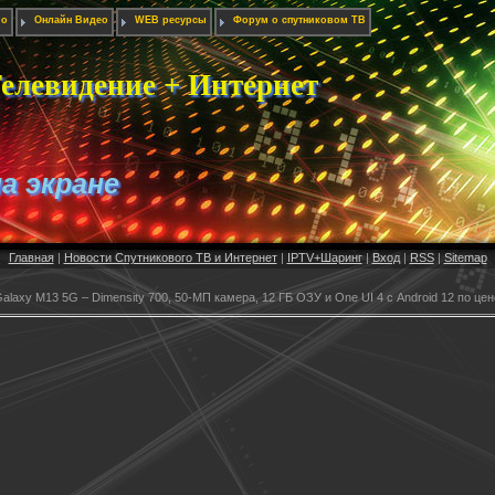
ио
Онлайн Видео
WEB ресурсы
Форум о спутниковом ТВ
елевидение + Интернет
на экране
Главная
|
Новости Спутникового ТВ и Интернет
|
IPTV+Шаринг
|
Вход
|
RSS
|
Sitemap
laxy M13 5G – Dimensity 700, 50-МП камера, 12 ГБ ОЗУ и One UI 4 с Android 12 по цен