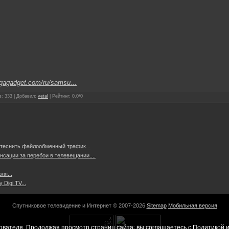
/gagadget.com/ru/samsu...
в
:
333
|
Добавил
:
vetal
|
Рейтинг
:
0.0
/
0
 теснить файлообменный трафик...
сации за перебои в телевещании....
ля...
Digi TV...
Спутниковое телевидение и Интернет © 2007-2026
Sitemap
Мобильная версия
ователя. Продолжая просмотр страниц сайта, вы соглашаетесь с
Политикой и