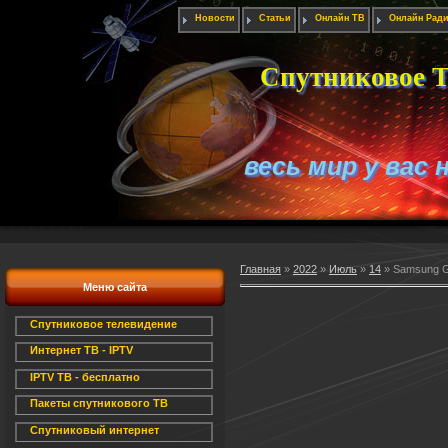
Новости
Статьи
Онлайн ТВ
Онлайн Рад
Спутниковое Т
весь мир у вас 
Главная
»
2022
»
Июль
»
14
» Samsung Ga
Меню сайта
Спутниковое телевидение
Интернет ТВ - IPTV
IPTV ТВ - бесплатно
Пакеты спутникового ТВ
Спутниковый интернет