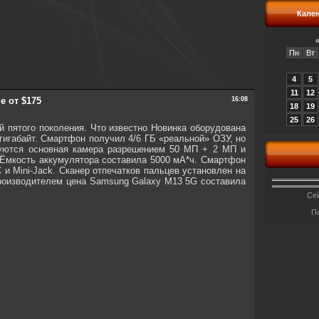
Кале
Пн
Вт
4
5
11
12
е от $175
16:08
18
19
25
26
 пятого поколения. Что известно Новинка оборудована
гигабайт. Смартфон получил 4/6 ГБ «реальной» ОЗУ, но
зуются основная камера разрешением 50 МП + 2 МП и
 Ёмкость аккумулятора составила 5000 мА*ч. Смартфон
C и Mini-Jack. Сканер отпечатков пальцев установлен на
производителем цена Samsung Galaxy M13 5G составила
Сей
П