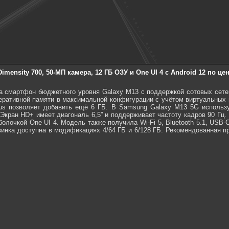
mensity 700, 50-МП камера, 12 ГБ ОЗУ и One UI 4 с Android 12 по цен
 смартфон бюджетного уровня Galaxy M13 с поддержкой сотовых сетей
перативной памяти в максимальной конфигурации с учётом виртуальных 
us позволяет добавить ещё 6 ГБ. В Samsung Galaxy M13 5G исполь
кран HD+ имеет диагональ 6,5” и поддерживает частоту кадров 90 Гц.
оболочкой One UI 4. Модель также получила Wi-Fi 5, Bluetooth 5.1, USB-
винка доступна в модификациях 4/64 ГБ и 6/128 ГБ. Рекомендованная 