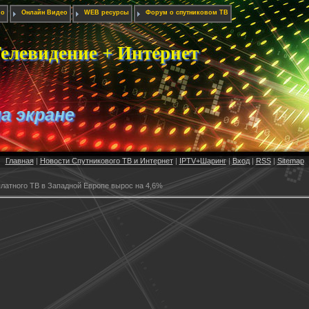
ио
Онлайн Видео
WEB ресурсы
Форум о спутниковом ТВ
елевидение + Интернет
на экране
Главная
|
Новости Спутникового ТВ и Интернет
|
IPTV+Шаринг
|
Вход
|
RSS
|
Sitemap
латного ТВ в Западной Европе вырос на 4,6%