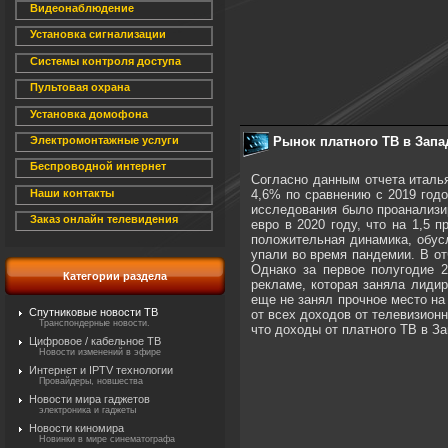
Видеонаблюдение
Установка сигнализации
Системы контроля доступа
Пультовая охрана
Установка домофона
Рынок платного ТВ в Запа
Электромонтажные услуги
Беспроводной интернет
Согласно данным отчета италья
4,6% по сравнению с 2019 годо
Наши контакты
исследования было проанализир
Заказ онлайн телевидения
евро в 2020 году, что на 1,5 
положительная динамика, обусл
упали во время пандемии. В от
Однако за первое полугодие 2
Категории раздела
рекламе, которая заняла лиди
еще не занял прочное место на
Спутниковые новости ТВ
от всех доходов от телевизион
Транспондерные новости.
что доходы от платного ТВ в З
Цифровое / кабельное ТВ
Новости изменений в эфире
Интернет и IPTV технологии
Провайдеры, новшества
Новости мира гаджетов
электроника и гаджеты
Новости киномира
Новинки в мире синематографа