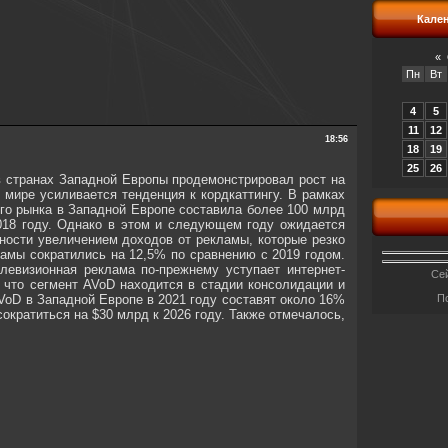
Кале
«
Пн
Вт
4
5
11
12
18:56
18
19
25
26
 в странах Западной Европы продемонстрировал рост на
 мире усиливается тенденция к кордкаттингу. В рамках
го рынка в Западной Европе составила более 100 млрд
 2018 году. Однако в этом и следующем году ожидается
тности увеличением доходов от рекламы, которые резко
ламы сократились на 12,5% по сравнению с 2019 годом.
левизионная реклама по-прежнему уступает интернет-
Сей
 что сегмент AVoD находится в стадии консолидации и
VoD в Западной Европе в 2021 году составят около 16%
П
ократиться на $30 млрд к 2026 году. Также отмечалось,