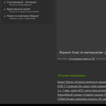
Спутниковый - Интернет
Новости провайдеров
Крипторынок валют
Новости о криптотехнологиях
Новости компании Мирант
Новые услуги, изменения
Мирант Киев по материалам:
Категория
:
Спутниковые новости ТВ
|
Просмотр
Похожие материалы:
Канал Telenor eCinema переносит вещани
DVB-T Словения без каких-либо коммер
2 ч. 7 мин. назад МТС запустила интер
Комедийный сериал «Универ» канала ТН
CDMA Ukraine намерена освоить 3G сам