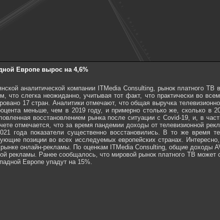
дной Европе вырос на 4,6%
нской аналитической компании ITMedia Consulting, рынок платного ТВ
м, что слегка неожиданно, учитывая тот факт, что практически во всем
овано 17 стран. Аналитики отмечают, что общая выручка телевизионно
процента меньше, чем в 2019 году, и примерно столько же, сколько в
овленная восстановлением рынка после ситуации с Covid-19, и, в час
чете отмечается, что за время пандемии доходы от телевизионной рек
021 года показатели существенно восстановились. В то же время те
рующие позиции во всех исследуемых европейских странах. Интересно,
 рынке онлайн-рекламы. По оценкам ITMedia Consulting, общие доходы A
ной рекламы. Ранее сообщалось, что мировой рынок платного ТВ может с
ападной Европе упадут на 15%.