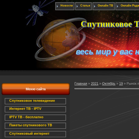
Новости
Статьи
Онлайн ТВ
Онлайн Рад
Спутниковое Т
весь мир у вас 
Главная
»
2021
»
Октябрь
»
19
» Рынок п
Меню сайта
Спутниковое телевидение
Интернет ТВ - IPTV
IPTV ТВ - бесплатно
Пакеты спутникового ТВ
Спутниковый интернет