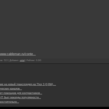
/www.cableman.ru/conte...
ов
:
513
|
Добавил
:
vetal
|
Рейтинг
:
0.0
/
0
е на новый транспордер на Thor 3 (0,8W)....
ческих каналов...
нет-помощник для контрактников...
Т бьет рекорды популярности...
остоятельно...