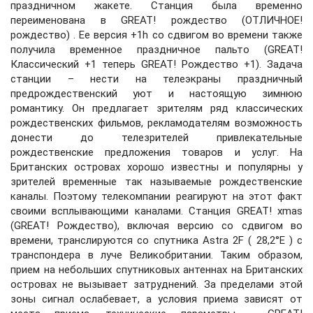
праздничном жакете. Станция была временно
переименована в GREAT! рождество (ОТЛИЧНОЕ!
рождество) . Ее версия +1h со сдвигом во времени также
получила временное праздничное пальто (GREAT!
Классический +1 теперь GREAT! Рождество +1). Задача
станции – нести на телеэкраны праздничный
предрождественский уют и настоящую зимнюю
романтику. Он предлагает зрителям ряд классических
рождественских фильмов, рекламодателям возможность
донести до телезрителей привлекательные
рождественские предложения товаров и услуг. На
Британских островах хорошо известны и популярны у
зрителей временные так называемые рождественские
каналы. Поэтому телекомпании реагируют на этот факт
своими всплывающими каналами. Станция GREAT! xmas
(GREAT! Рождество), включая версию со сдвигом во
времени, транслируются со спутника Astra 2F ( 28,2°E ) с
транспондера в луче Великобритании. Таким образом,
прием на небольших спутниковых антеннах на Британских
островах не вызывает затруднений. За пределами этой
зоны сигнал ослабевает, а условия приема зависят от