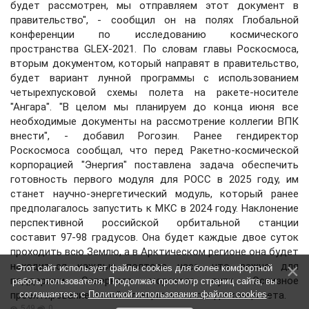
будет рассмотрен, мы отправляем этот документ в
правительство", - сообщил он на полях Глобальной
конференции по исследованию космического
пространства GLEX-2021. По словам главы Роскосмоса,
вторым документом, который направят в правительство,
будет вариант лунной программы с использованием
четырехпусковой схемы полета на ракете-носителе
"Ангара". "В целом мы планируем до конца июня все
необходимые документы на рассмотрение коллегии ВПК
внести", - добавил Рогозин. Ранее гендиректор
Роскосмоса сообщал, что перед Ракетно-космической
корпорацией "Энергия" поставлена задача обеспечить
готовность первого модуля для РОСС в 2025 году, им
станет научно-энергетический модуль, который ранее
предполагалось запустить к МКС в 2024 году. Наклонение
перспективной российской орбитальной станции
составит 97-98 градусов. Она будет каждые двое суток
проходить всю Землю, а в Арктическом регионе она будет
находиться каждые полтора часа, что важно для
Этот сайт использует файлы cookies для более комфортной
поддержки Северного морского пути. Эскизное
работы пользователя. Продолжая просмотр страниц сайта, вы
проектирование новой станции начнется до конца лета.
соглашаетесь с
Политикой использования файлов cookies
.
549
0