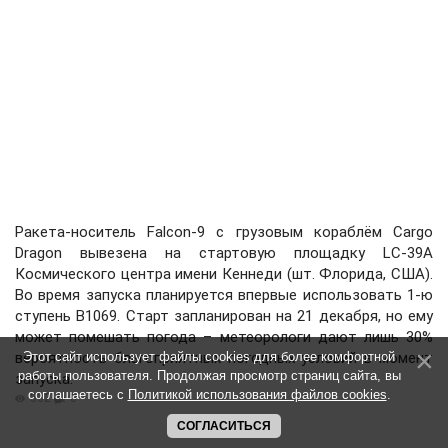
Ракета-носитель Falcon-9 с грузовым кораблём Cargo
Dragon вывезена на стартовую площадку LC-39A
Космического центра имени Кеннеди (шт. Флорида, США).
Во время запуска планируется впервые использовать 1-ю
ступень B1069. Старт запланирован на 21 декабря, но ему
может помешать погода – метеорологи дают лишь 30%
вероятность благоприятных погодных условий в момент
Этот сайт использует файлы cookies для более комфортной
работы пользователя. Продолжая просмотр страниц сайта, вы
запуска.
соглашаетесь с
Политикой использования файлов cookies
.
332
0
СОГЛАСИТЬСЯ