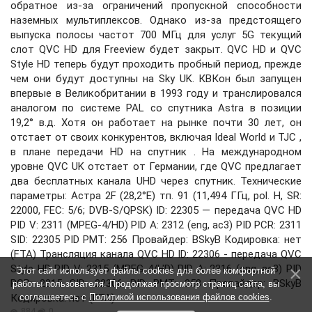
обратное из-за ограничений пропускной способности
наземных мультиплексов. Однако из-за предстоящего
выпуска полосы частот 700 МГц для услуг 5G текущий
слот QVC HD для Freeview будет закрыт. QVC HD и QVC
Style HD теперь будут проходить пробный период, прежде
чем они будут доступны на Sky UK. КВКон был запущен
впервые в Великобритании в 1993 году и транслировался
аналогом по системе PAL со спутника Astra в позиции
19,2° в.д. Хотя он работает на рынке почти 30 лет, он
отстает от своих конкурентов, включая Ideal World и TJC ,
в плане передачи HD на спутник . На международном
уровне QVC UK отстает от Германии, где QVC предлагает
два бесплатных канала UHD через спутник. Технические
параметры: Астра 2F (28,2°E) тп. 91 (11,494 ГГц, pol. H, SR:
22000, FEC: 5/6; DVB-S/QPSK) ID: 22305 — передача QVC HD
PID V: 2311 (MPEG-4/HD) PID A: 2312 (eng, ac3) PID PCR: 2311
SID: 22305 PID PMT: 256 Провайдер: BSkyB Кодировка: нет
(FTA) Трансляция канала QVC HD ID: 22306 - передача QVC
Style HD PID V: 2315 (MPEG-4/HD) PID A: 2316 (eng, ac3) PID
Этот сайт использует файлы cookies для более комфортной
PCR: 2315 SID: 22306 PID PMT: 258 Провайдер: BSkyB
работы пользователя. Продолжая просмотр страниц сайта, вы
Кодировка: нет (FTA)
соглашаетесь с
Политикой использования файлов cookies
.
884
0