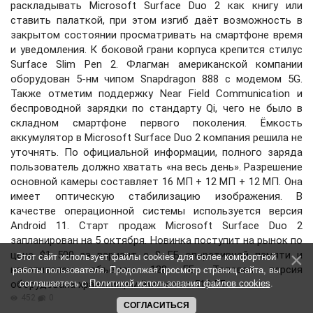
раскладывать Microsoft Surface Duo 2 как книгу или
ставить палаткой, при этом изгиб даёт возможность в
закрытом состоянии просматривать на смартфоне время
и уведомления. К боковой грани корпуса крепится стилус
Surface Slim Pen 2. Флагман американской компании
оборудован 5-нм чипом Snapdragon 888 с модемом 5G.
Также отметим поддержку Near Field Communication и
беспроводной зарядки по стандарту Qi, чего не было в
складном смартфоне первого поколения. Ёмкость
аккумулятор в Microsoft Surface Duo 2 компания решила не
уточнять. По официальной информации, полного заряда
пользователь должно хватать «на весь день». Разрешение
основной камеры составляет 16 МП + 12 МП + 12 МП. Она
имеет оптическую стабилизацию изображения. В
качестве операционной системы используется версия
Android 11. Старт продаж Microsoft Surface Duo 2
запланирован на 5 октября. Новинка поступит на рынок по
цене $1 500 за вариант с 8 ГБ оперативной памяти и
Этот сайт использует файлы cookies для более комфортной
накопителем объёмом 128 ГБ. Топовая версия
работы пользователя. Продолжая просмотр страниц сайта, вы
оборудована хранилищем ёмкостью 512 ГБ.
соглашаетесь с
Политикой использования файлов cookies
.
452
0
СОГЛАСИТЬСЯ