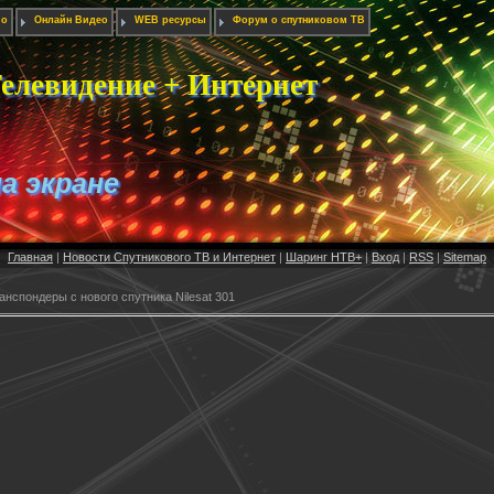
ио
Онлайн Видео
WEB ресурсы
Форум о спутниковом ТВ
елевидение + Интернет
на экране
Главная
|
Новости Спутникового ТВ и Интернет
|
Шаринг НТВ+
|
Вход
|
RSS
|
Sitemap
нспондеры с нового спутника Nilesat 301