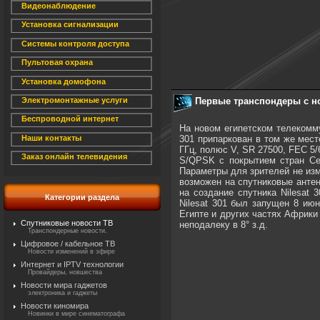
Видеонаблюдение
Установка сигнализации
Системы контроля доступа
Пультовая охрана
Установка домофона
Первые транспондеры с нов
Электромонтажные услуги
Беспроводной интернет
На новом египетском телекомму
301 припаркован в том же месте
Наши контакты
ГГц, полюс V, SR 27500, FEC 5/
Заказ онлайн телевидения
S/QPSK с покрытием стран Сев
Параметры для зрителей не изм
возможен на спутниковые антен
на создание спутника Nilesat 
Категории раздела
Nilesat 301 был запущен 8 июн
Египте и других частях Африки 
Спутниковые новости ТВ
неподалеку в 8° з.д.
Транспондерные новости.
Цифровое / кабельное ТВ
Новости изменений в эфире
Интернет и IPTV технологии
Провайдеры, новшества
Новости мира гаджетов
электроника и гаджеты
Новости киномира
Новинки в мире синематографа