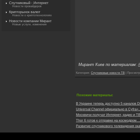
Спутниковый - Интернет
Новости провайдеров
Крипторынок валют
Новости о криптотехнологиях
Новости компании Мирант
Новые услуги, изменения
Мирант Киев по материалам:
/
Категория
:
Спутниковые новости ТВ
|
Просмотр
Похожие материалы:
В Украине теперь доступно 5 каналов Di
Universal Channel официально в Cyfrа+..
Москвичи получат Интернет, радио и ТВ 
Thor 6 готов к отправке на космодром...
Развитие спутникового телевидения ок