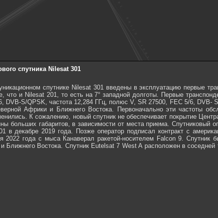
ого спутника Nilesat 301
никационном спутнике Nilesat 301 введены в эксплуатацию первые тра
, что и Nilesat 201, то есть на 7° западной долготы. Первые транспонд
6, DVB-S/QPSK, частота 12,284 ГГц, полюс V, SR 27500, FEC 5/6, DVB- S
ерной Африки и Ближнего Востока. Первоначально эти частоты обслу
енились. К сожалению, новый спутник не обеспечивает покрытие Центр
ны больших габаритов, в зависимости от места приема. Спутниковый опе
301 в декабре 2019 года. Позже оператор подписал контракт с америк
я 2022 года с мыса Канаверал ракетой-носителем Falcon 9. Спутник б
и Ближнего Востока. Спутник Eutelsat 7 West A расположен в соседней то