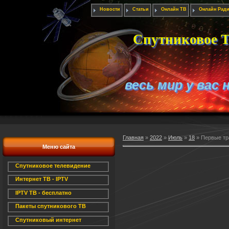
Новости
Статьи
Онлайн ТВ
Онлайн Рад
Спутниковое Т
весь мир у вас 
Главная
»
2022
»
Июль
»
18
» Первые тра
Меню сайта
Спутниковое телевидение
Интернет ТВ - IPTV
IPTV ТВ - бесплатно
Пакеты спутникового ТВ
Спутниковый интернет