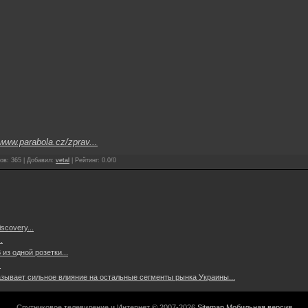
www.parabola.cz/zprav...
ов
:
365
|
Добавил
:
vetal
|
Рейтинг
:
0.0
/
0
scovery...
.
из одной розетки...
.
азывает сильное влияние на остальные сегменты рынка Украины...
Спутниковое телевидение и Интернет © 2007-2026
Sitemap
Мобильная версия