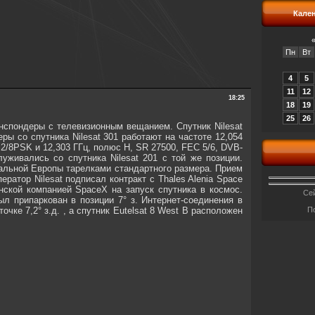
Кале
Пн
Вт
4
5
11
12
18:25
18
19
25
26
нспондеры с телевизионным вещанием. Спутник Nilesat
еры со спутника Nilesat 301 работают на частоте 12,054
2/8PSK и 12,303 ГГц, полюс H, SR 27500, FEC 5/6, DVB-
живались со спутника Nilesat 201 с той же позиции.
альной Европы тарелками стандартного размера. Прием
ратор Nilesat подписал контракт с Thales Alenia Space
анской компанией SpaceX на запуск спутника в космос.
Сей
ыл припаркован в позиции 7° з. Интернет-соединения в
чке 7,2° з.д. , а спутник Eutelsat 8 West B расположен
П