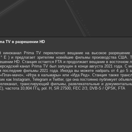
ma TV в разрешении HD
 киноканал Prima TV переключил вещание на высокое разрешение 
 ° E ) и предлагает зрителям новейшие фильмы производства США. 
решении HD. Станция остается FTA и продолжает вещание в восточном 
ерсидский канал Prima TV был запущен в конце августа 2021 года. С 
 последние фильмы 2021 года. Иногда вы можете набрать от 4 до 5 за
 «Плач-мачо», «Игра в кальмары» или «Ида Ред». Станция также трансли
ких как Instagram, Telegram и Twitter, где она постоянно публикует объ
 телеканал, транслирующий фильмы, развлекательные и документальны
), частота 10,804 ГГц, pol. H, SR 27500, FEC 2/3, DVB-S / QPSK, FTA