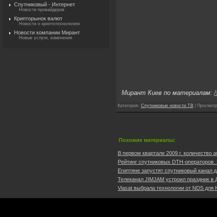
Спутниковый - Интернет
Новости провайдеров
Крипторынок валют
Новости о криптотехнологиях
Новости компании Мирант
Новые услуги, изменения
Мирант Киев по материалам:
/
Категория
:
Спутниковые новости ТВ
|
Просмотр
Похожие материалы:
В первом квартале 2009 г. количество а
Рейтинг спутниковых DTH-операторов. И
Египтяне запустят спутниковый канал д
Телеканал JIMJAM устроил праздник в Д
Viasat выбрала технологии от NDS для 