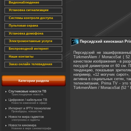
Видеонаблюдение
Установка сигнализации
Системы контроля доступа
Пультовая охрана
Установка домофона
Персидский киноканал Pri
Электромонтажные услуги
Беспроводной интернет
Персидский не зашифрованный
TürkmenÄlem / MonacoSat ( 52
Наши контакты
качеством изображения - в раз
Заказ онлайн телевидения
посудой диаметром от 60 см. П
тенденцию, показывая зрителям
например, «12 могучих сирот»,
активна в социальных сетях, та
Категории раздела
телекомпании, Prima TV - это
TürkmenÄlem / MonacoSat (52 ° E
Спутниковые новости ТВ
Транспондерные новости.
Цифровое / кабельное ТВ
Новости изменений в эфире
Интернет и IPTV технологии
Провайдеры, новшества
Новости мира гаджетов
электроника и гаджеты
Новости киномира
Новинки в мире синематографа