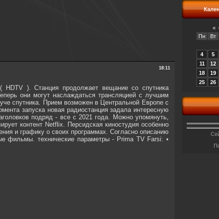
Кале
«
Пн
Вт
4
5
11
12
18:11
18
19
25
26
( HDTV ). Станция продолжает вещание со спутника
Теперь они могут наслаждаться трансляцией с лучшим
луче спутника. Прием возможен в Центральной Европе с
момента запуска новая радиостанция задала интересную
головков подряд - все с 2021 года. Можно упомянуть,
рует контент Netflix. Персидская киностудия особенно
явления и графику о своих программах. Согласно описанию
Сей
е фильмы. технические параметры - Prima TV Farsi: •
П