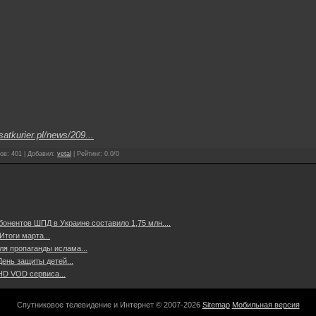
satkurier.pl/news/209...
ов
:
401
|
Добавил
:
vetal
|
Рейтинг
:
0.0
/
0
бонентов ШПД в Украине составило 1,75 млн....
тоги марта...
ля пропаганды ислама...
ень защиты детей...
HD VOD сервиса...
Спутниковое телевидение и Интернет © 2007-2026
Sitemap
Мобильная версия