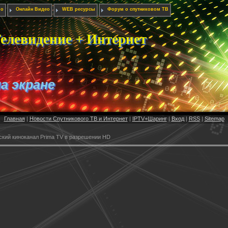
ио
Онлайн Видео
WEB ресурсы
Форум о спутниковом ТВ
елевидение + Интернет
на экране
Главная
|
Новости Спутникового ТВ и Интернет
|
IPTV+Шаринг
|
Вход
|
RSS
|
Sitemap
кий киноканал Prima TV в разрешении HD