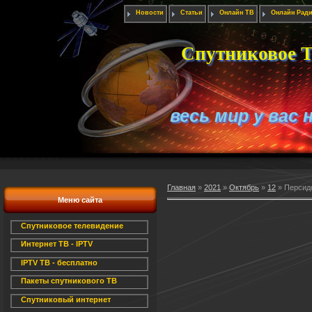
Новости
Статьи
Онлайн ТВ
Онлайн Рад
Спутниковое Т
весь мир у вас 
Главная
»
2021
»
Октябрь
»
12
» Персидс
Меню сайта
Спутниковое телевидение
Интернет ТВ - IPTV
IPTV ТВ - бесплатно
Пакеты спутникового ТВ
Спутниковый интернет