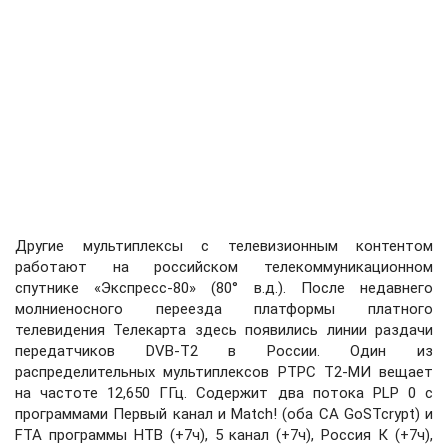
Другие мультиплексы с телевизионным контентом
работают на российском телекоммуникационном
спутнике «Экспресс-80» (80° в.д.). После недавнего
молниеносного переезда платформы платного
телевидения Телекарта здесь появились линии раздачи
передатчиков DVB-T2 в России. Один из
распределительных мультиплексов РТРС Т2-МИ вещает
на частоте 12,650 ГГц. Содержит два потока PLP 0 с
программами Первый канал и Match! (оба CA GoSTcrypt) и
FTA программы НТВ (+7ч), 5 канал (+7ч), Россия К (+7ч),