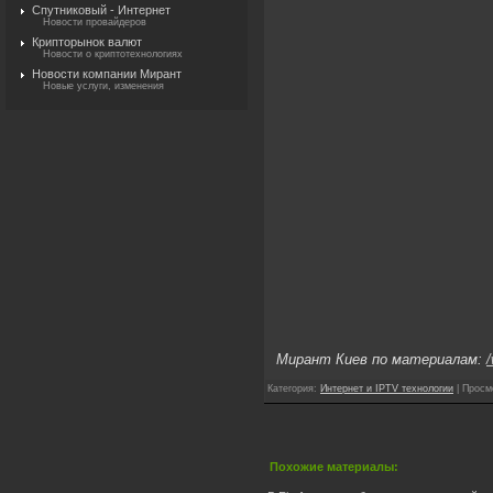
Спутниковый - Интернет
Новости провайдеров
Крипторынок валют
Новости о криптотехнологиях
Новости компании Мирант
Новые услуги, изменения
Мирант Киев по материалам:
Категория
:
Интернет и IPTV технологии
|
Просм
Похожие материалы: