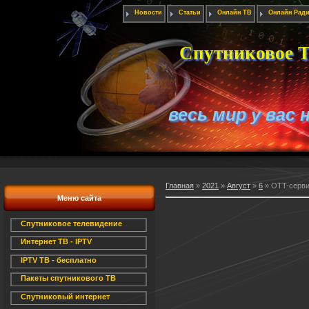
Новости
Статьи
Онлайн ТВ
Онлайн Рад
Спутниковое Т
весь мир у вас 
Главная
»
2021
»
Август
»
6
» OTT-серви
Меню сайта
Спутниковое телевидение
Интернет ТВ - IPTV
IPTV ТВ - бесплатно
Пакеты спутникового ТВ
Спутниковый интернет