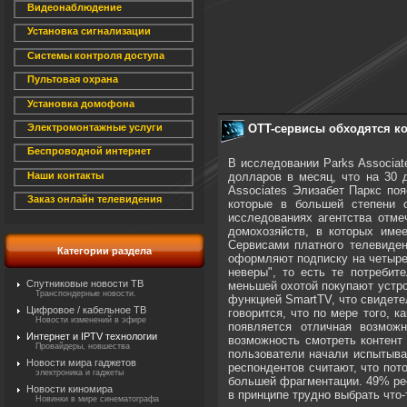
Видеонаблюдение
Установка сигнализации
Системы контроля доступа
Пультовая охрана
Установка домофона
OTT-сервисы обходятся ко
Электромонтажные услуги
Беспроводной интернет
В исследовании Parks Associat
долларов в месяц, что на 30 
Наши контакты
Associates Элизабет Паркс по
Заказ онлайн телевидения
которые в большей степени 
исследованиях агентства отме
домохозяйств, в которых име
Сервисами платного телевиден
Категории раздела
оформляют подписку на четыре 
неверы", то есть те потребит
Спутниковые новости ТВ
меньшей охотой покупают устро
Транспондерные новости.
функцией SmartTV, что свидете
Цифровое / кабельное ТВ
говорится, что по мере того, 
Новости изменений в эфире
появляется отличная возмож
Интернет и IPTV технологии
возможность смотреть контент
Провайдеры, новшества
пользователи начали испытыва
Новости мира гаджетов
респондентов считают, что пот
электроника и гаджеты
большей фрагментации. 49% рес
Новости киномира
в принципе трудно выбрать что-
Новинки в мире синематографа