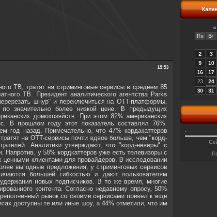
Кале
«
Пн
Вт
2
3
9
10
15:53
16
17
23
24
ного ТВ, тратят на стриминговые сервисы в среднем 85
30
31
тного ТВ. Президент аналитического агентства Parks
"перерезать шнур" и переключиться на OTT-платформы,
 по значительно более низкой цене. В предыдущих
ериканских домохозяйств. При этом 82% американских
ис. В прошлом году этот показатель составлял 76%.
ем год назад. Примечательно, что 47% кордакаттеров
тратят на OTT-сервисы почти вдвое больше, чем "корд-
Сей
щателей. Аналитики утверждают, что "корд-неверы" с
и. Напротив, у 58% кордкаттеров уже есть телевизоры с
П
их ценными клиентами для провайдеров. В исследовании
 более выгодные предложения, у стриминговых сервисов
личаются большей гибкостью и дают пользователям
 удержания новых подписчиков. В то же время, многие
рованного контента. Согласно недавнему опросу, 50%
переполненный рынок со своими сервисами привел к еще
сах доступны те или иные шоу, а 44% отметили, что им