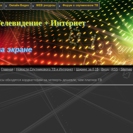
ио
Онлайн Видео
WEB ресурсы
Форум о спутниковом ТВ
елевидение + Интернет
на экране
Главная
|
Новости Спутникового ТВ и Интернет
|
Шаринг за 0,1$
|
Вход
|
RSS
|
Sitemap
сы обходятся кордкаттерам на четверть дешевле, чем платное ТВ