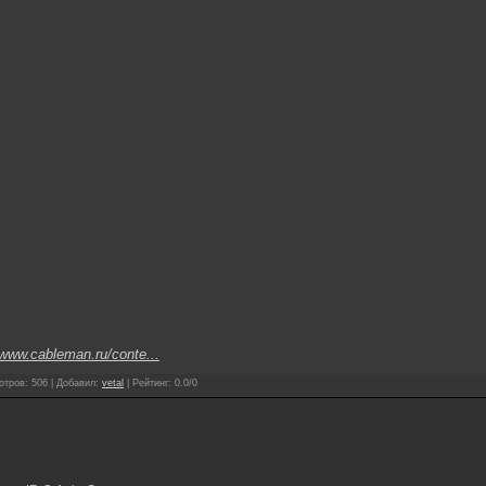
/www.cableman.ru/conte...
отров
:
506
|
Добавил
:
vetal
|
Рейтинг
:
0.0
/
0