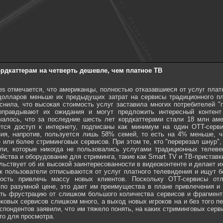
рдкаттерам на четверть дешевле, чем платное ТВ
es отмечается, что американцы, полностью отказавшиеся от услуг плат
долларов меньше их предыдущих затрат на сервисы традиционного пла
яснила, что высокая стоимость услуг заставила многих потребителей 
оправдывают их ожидания и могут предложить интересный контент
чалось, что за последние шесть лет кордкаттерами стали 18 млн ам
ется доступ к интернету, подписаны как минимум на один OTT-серв
ия, напротив, пользуется лишь 58% семей, то есть на 4% меньше, ч
или более стриминговых сервисов. При этом те, кто "перерезал шнур", 
ели, которые никогда не пользовались услугами традиционных телеве
йства и оборудование для стриминга, такие как Smart TV и ТВ-приставк
льствует об их высокой заинтересованности в видеоконтенте и делает 
как пользователи отписываются от услуг платного телевидения и ищут
ность привлечь массу новых клиентов. Поскольку OTT-сервисы от
 по разумной цене, это дает им преимущества в плане привлечения и
ть фрустрацию от слишком большого количества сервисов и фрагменти
оковых сервисов слишком много, а выход новых игроков на и без того 
пондентов заявили, что им тяжело понять, на каких стриминговых серви
то для просмотра.