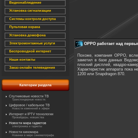
Видеонаблюдение
Установка сигнализации
Системы контроля доступа
Пультовая охрана
Установка домофона
OPPO работает над перв
Электромонтажные услуги
Беспроводной интернет
Похоже, компания OPPO, вслед
заметил в базе данных Ведомс
Наши контакты
плоский дисплей, квадро-каме
Заказ онлайн телевидения
Характеристик аппарата пока н
1200 или Snapdragon 870.
Категории раздела
Спутниковые новости ТВ
Транспондерные новости.
Цифровое / кабельное ТВ
Новости изменений в эфире
Интернет и IPTV технологии
Провайдеры, новшества
Новости мира гаджетов
электроника и гаджеты
Новости киномира
Новинки в мире синематографа