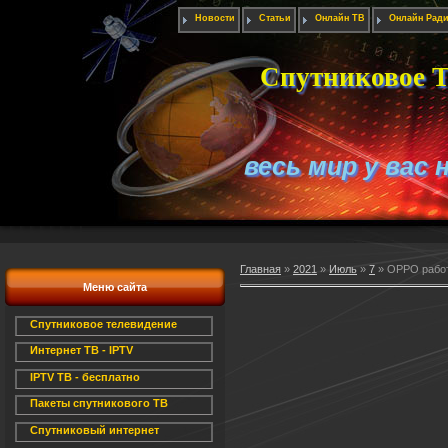
Новости
Статьи
Онлайн ТВ
Онлайн Рад
Спутниковое Т
весь мир у вас 
Главная
»
2021
»
Июль
»
7
» OPPO работ
Меню сайта
Спутниковое телевидение
Интернет ТВ - IPTV
IPTV ТВ - бесплатно
Пакеты спутникового ТВ
Спутниковый интернет