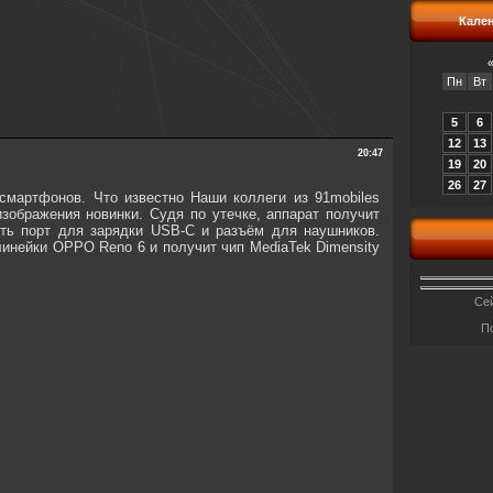
Кале
Пн
Вт
5
6
12
13
20:47
19
20
26
27
смартфонов. Что известно Наши коллеги из 91mobiles
зображения новинки. Судя по утечке, аппарат получит
еть порт для зарядки USB-C и разъём для наушников.
линейки OPPO Reno 6 и получит чип MediaTek Dimensity
Сей
П