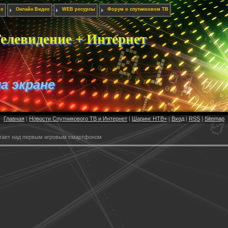
ио
Онлайн Видео
WEB ресурсы
Форум о спутниковом ТВ
елевидение + Интернет
на экране
Главная
|
Новости Спутникового ТВ и Интернет
|
Шаринг НТВ+
|
Вход
|
RSS
|
Sitemap
ает над первым игровым смартфоном