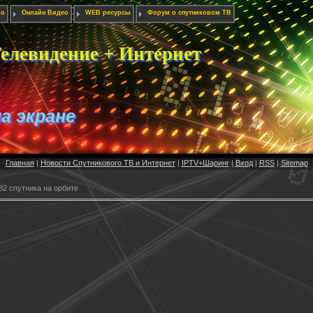
ио
Онлайн Видео
WEB ресурсы
Форум о спутниковом ТВ
елевидение + Интернет
на экране
Главная
|
Новости Спутникового ТВ и Интернет
|
IPTV+Шаринг
|
Вход
|
RSS
|
Sitemap
2 спутника на орбите