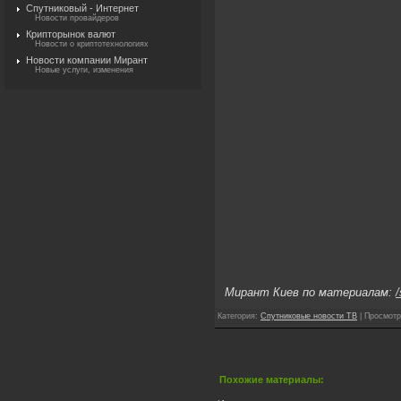
Спутниковый - Интернет
Новости провайдеров
Крипторынок валют
Новости о криптотехнологиях
Новости компании Мирант
Новые услуги, изменения
Мирант Киев по материалам:
/
Категория
:
Спутниковые новости ТВ
|
Просмотр
Похожие материалы: