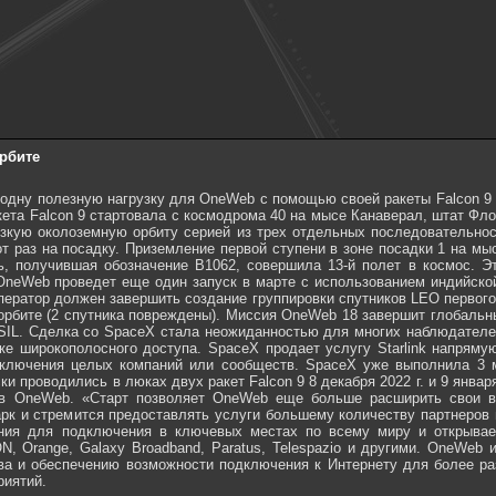
орбите
одну полезную нагрузку для OneWeb с помощью своей ракеты Falcon 9 
кета Falcon 9 стартовала с космодрома 40 на мысе Канаверал, штат Фло
зкую околоземную орбиту серией из трех отдельных последовательност
от раз на посадку. Приземление первой ступени в зоне посадки 1 на м
ь, получившая обозначение B1062, совершила 13-й полет в космос. Э
 OneWeb проведет еще один запуск в марте с использованием индийско
ператор должен завершить создание группировки спутников LEO первого 
 орбите (2 спутника повреждены). Миссия OneWeb 18 завершит глобальн
NSIL. Сделка со SpaceX стала неожиданностью для многих наблюдателе
ке широкополосного доступа. SpaceX продает услугу Starlink напрям
ключения целых компаний или сообществ. SpaceX уже выполнила 3 ​
 проводились в люках двух ракет Falcon 9 8 декабря 2022 г. и 9 января 
в OneWeb. «Старт позволяет OneWeb еще больше расширить свои во
рк и стремится предоставлять услуги большему количеству партнеров 
ия для подключения в ключевых местах по всему миру и открывает
, Orange, Galaxy Broadband, Paratus, Telespazio и другими. OneWeb 
а и обеспечению возможности подключения к Интернету для более р
риятий.