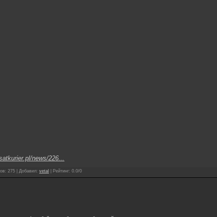
satkurier.pl/news/226...
ов
:
275
|
Добавил
:
vetal
|
Рейтинг
:
0.0
/
0