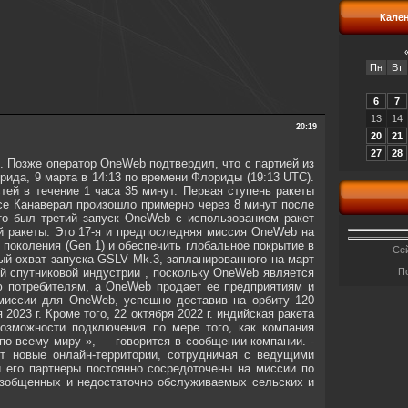
Кале
Пн
Вт
6
7
13
14
20:19
20
21
27
28
. Позже оператор OneWeb подтвердил, что с партией из
рида, 9 марта в 14:13 по времени Флориды (19:13 UTC).
ей в течение 1 часа 35 минут. Первая ступень ракеты
ысе Канаверал произошло примерно через 8 минут после
то был третий запуск OneWeb с использованием ракет
й ракеты. Это 17-я и предпоследняя миссия OneWeb на
поколения (Gen 1) и обеспечить глобальное покрытие в
Сей
ый охват запуска GSLV Mk.3, запланированного на март
й спутниковой индустрии , поскольку OneWeb является
П
ую потребителям, а OneWeb продает ее предприятиям и
​миссии для OneWeb, успешно доставив на орбиту 120
2023 г. Кроме того, 22 октября 2022 г. индийская ракета
зможности подключения по мере того, как компания
по всему миру », — говорится в сообщении компании. -
 новые онлайн-территории, сотрудничая с ведущими
и его партнеры постоянно сосредоточены на миссии по
азобщенных и недостаточно обслуживаемых сельских и