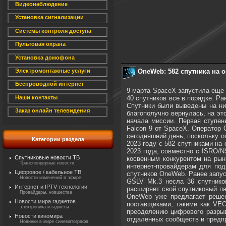
Видеонаблюдение
Установка сигнализации
Системы контроля доступа
Пультовая охрана
Установка домофона
OneWeb: 582 спутника на 
Электромонтажные услуги
Беспроводной интернет
9 марта SpaceX запустила еще 
40 спутников все в порядке. Ра
Наши контакты
Спутники были выведены на ни
Заказ онлайн телевидения
благополучно вернулась, на эт
начала миссии. Первая ступен
Falcon 9 от SpaceX. Оператор
сегодняшний день, поскольку о
Категории раздела
2023 году с 582 спутниками на
2023 года, совместно с ISRO/
Спутниковые новости ТВ
косвенным конкурентом на рын
Транспондерные новости.
интернет-провайдерам для под
Цифровое / кабельное ТВ
спутников OneWeb. Ранее запуски
Новости изменений в эфире
GSLV Mk.3 несла 36 спутнико
Интернет и IPTV технологии
расширяет свой спутниковый па
Провайдеры, новшества
OneWeb уже предлагает решен
Новости мира гаджетов
поставщиками, такими как VEON
электроника и гаджеты
преодолению цифрового разрыв
Новости киномира
отдаленных сообществ и предп
Новинки в мире синематографа