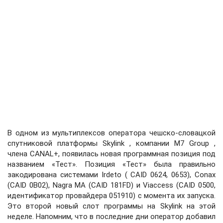
В одном из мультиплексов оператора чешско-словацкой
спутниковой платформы Skylink , компании M7 Group ,
члена CANAL+, появилась новая программная позиция под
названием «Тест». Позиция «Тест» была правильно
закодирована системами Irdeto ( CAID 0624, 0653), Conax
(CAID 0B02), Nagra MA (CAID 181FD) и Viaccess (CAID 0500,
идентификатор провайдера 051910) с момента их запуска.
Это второй новый слот программы на Skylink на этой
неделе. Напомним, что в последние дни оператор добавил