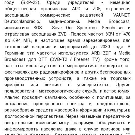
году (ВКР-23). Среди учредителей - немецкая
общественная организация ARD и ZDF, отраслевая
ассоциация коммерческих вещателей VAUNET,
Deutschlandradio, медиа-органы, Media Broadcast,
инициатива SOS - Save Our Spectrum, Sennheiser и
отраслевая ассоциация ZVEI. Полоса частот УВЧ от 470
до 694 МГц в настоящее время зарезервирована для
технологий вещания и мероприятий до 2030 года. В
Германии эти частоты используются ARD, ZDF и Media
Broadcast для DTT (DVB-T2 / Freenet TV). Кроме того,
частоты используются на мероприятиях, концертах и ​​
фестивалях для радиомикрофонов и других беспроводных
производственных устройств, а также на торговых
ярмарках или лекциях в университетах. Другие
пользователи - метеорологические службы и астрономия.
Альянс проводит кампанию, особенно с политиками, за
сохранение проверенного спектра и, следовательно,
разнообразия средств массовой информации и культуры в
долгосрочной перспективе. Через наземные передатчики
вещательные компании могут напрямую обслуживать и
информировать население даже в случае кризисов или